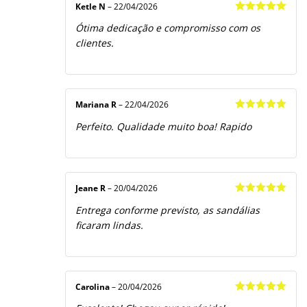
Ketle N
–
22/04/2026
Avaliação
5
Ótima dedicação e compromisso com os
de 5
clientes.
Mariana R
–
22/04/2026
Avaliação
5
Perfeito. Qualidade muito boa! Rapido
de 5
Jeane R
–
20/04/2026
Avaliação
5
Entrega conforme previsto, as sandálias
de 5
ficaram lindas.
Carolina
–
20/04/2026
Avaliação
5