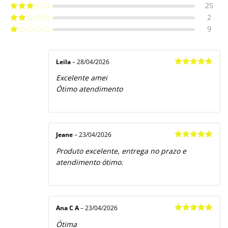
25
Avaliação
4
de 5
2
Avaliação
3
de 5
9
Avaliação
2
de
Avaliação
5
1
de
5
Leila
–
28/04/2026
Avaliação
5
Excelente amei
de 5
Ótimo atendimento
Jeane
–
23/04/2026
Avaliação
5
Produto excelente, entrega no prazo e
de 5
atendimento ótimo.
Ana C A
–
23/04/2026
Avaliação
5
Ótima
de 5