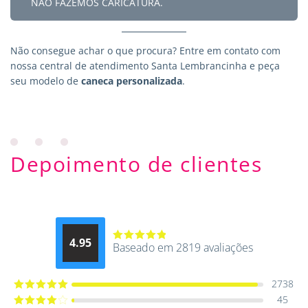
NÃO FAZEMOS CARICATURA.
Não consegue achar o que procura?
Entre em contato
com
nossa central de atendimento Santa Lembrancinha e peça
seu modelo de
caneca personalizada
.
Depoimento de clientes
4.95
Baseado em 2819 avaliações
Avaliação
4.9514012061015
de 5
2738
45
Avaliação
5
de 5