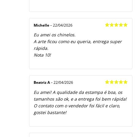
Michelle
–
22/04/2026
Avaliação
5
Eu amei os chinelos.
de 5
A arte ficou como eu queria, entrega super
rápida.
Nota 10!
Beatriz A
–
22/04/2026
Avaliação
5
Eu amei! A qualidade da estampa é boa, os
de 5
tamanhos são ok, e a entrega foi bem rápida!
O contato com o vendedor foi fácil e claro,
gostei bastante!