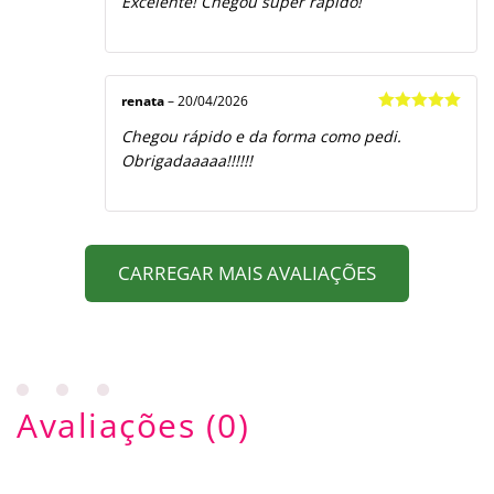
Excelente! Chegou super rápido!
de 5
renata
–
20/04/2026
Avaliação
5
Chegou rápido e da forma como pedi.
de 5
Obrigadaaaaa!!!!!!
CARREGAR MAIS AVALIAÇÕES
Avaliações (0)