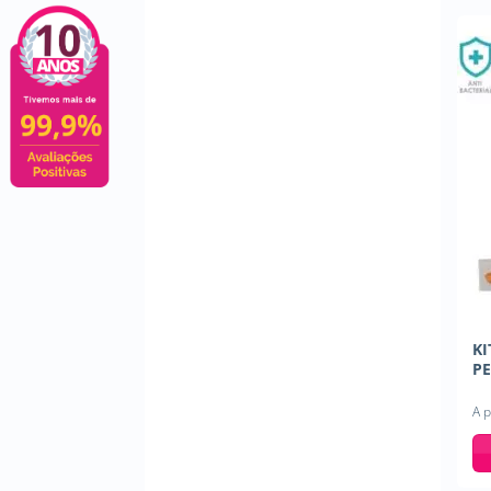
KI
P
A p