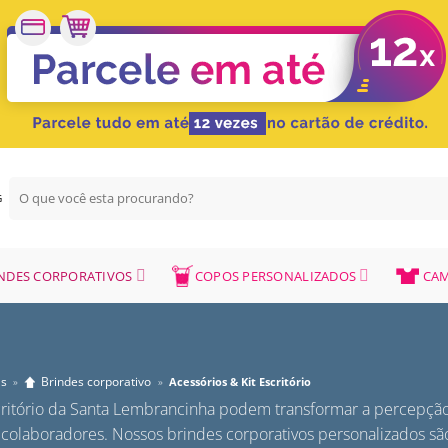
Pesquisar
G
por:
NDES CORPORATIVOS
COPOS PERSONALIZADOS
CAM
as
Brindes corporativo
»
»
Acessórios & Kit Escritório
critório da Santa Lembrancinha podem transformar a percepçã
 colaboradores. Nossos brindes corporativos personalizados são