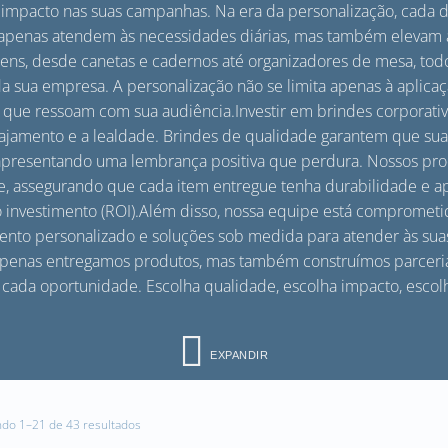
impacto nas suas campanhas. Na era da personalização, cada d
ão apenas atendem às necessidades diárias, mas também elevam
ns, desde canetas e cadernos até organizadores de mesa, tod
 da sua empresa. A personalização não se limita apenas à aplicaç
 que ressoam com sua audiência.Investir em brindes corporati
ngajamento e a lealdade. Brindes de qualidade garantem que su
presentando uma lembrança positiva que perdura. Nossos pro
e, assegurando que cada item entregue tenha durabilidade e ap
investimento (ROI).Além disso, nossa equipe está comprometida
nto personalizado e soluções sob medida para atender às sua
 apenas entregamos produtos, mas também construímos parceri
 cada oportunidade. Escolha qualidade, escolha impacto, escol
EXPANDIR
ndo 1–21 de 43 resultados
Classificado
por