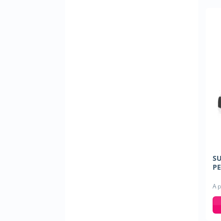
S
P
A p