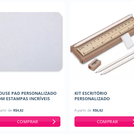
preço:
baixo
para
alto
OUSE PAD PERSONALIZADO
KIT ESCRITÓRIO
M ESTAMPAS INCRÍVEIS
PERSONALIZADO
artir de
R$
4,82
A partir de
R$
6,82
COMPRAR
COMPRAR