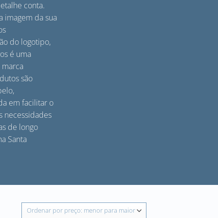
etalhe conta.
 a imagem da sua
os
ão do logotipo,
vos é uma
a marca
dutos são
elo,
 em facilitar o
s necessidades
as de longo
ha Santa