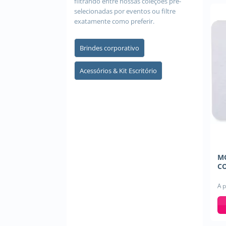
filtrando entre nossas coleções pré-
selecionadas por eventos ou filtre
exatamente como preferir.
Brindes corporativo
Acessórios & Kit Escritório
M
CO
A p