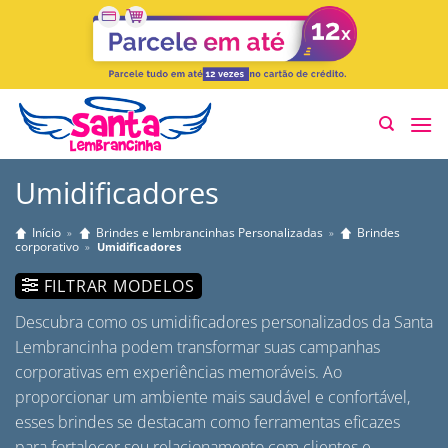
Skip
to
content
Umidificadores
Início
Brindes e lembrancinhas Personalizadas
Brindes
»
»
corporativo
»
Umidificadores
FILTRAR MODELOS
Descubra como os umidificadores personalizados da Santa
Lembrancinha podem transformar suas campanhas
corporativas em experiências memoráveis. Ao
proporcionar um ambiente mais saudável e confortável,
esses brindes se destacam como ferramentas eficazes
para fortalecer seu relacionamento com clientes e