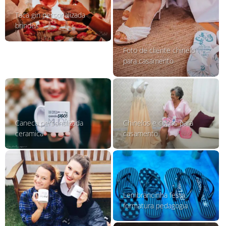
Taca gin personalizada
brindes
Foto de cliente chinelo
para casamento
Caneca personalizada
Chinelos e copos para
ceramica
casamento
Lembrancinha festa
formatura pedagogia