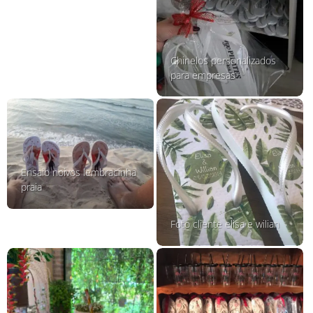
Chinelos personalizados
para empresas
Ensaio noivos lembracinha
praia
Foto cliente elisa e wilian