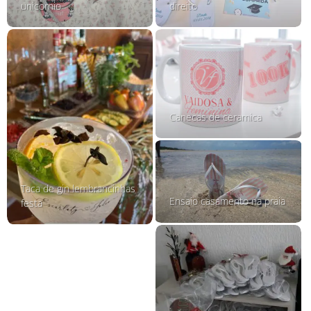
unicornio
direito
Canecas de ceramica
Taca de gin lembrancinhas
Ensaio casamento na praia
festa