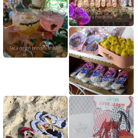
Foto clientes lembrancinha
formatura medicina
Taca de gin brindes festa
Foto de cliente aniversario
infantil galinha pintadinha