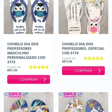
CHINELO DIA DOS
CHINELO DIA DOS
PROFESSORES
PROFESSORES, ESPECIAL
MASCULINO
COD 5174
PERSONALIZADO COD
A partir de
3173
R$
11,99
Avaliação
5
A partir de
de 5
COMPRAR
R$
11,99
Avaliação
4.67
de 5
COMPRAR