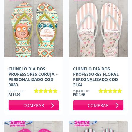
CHINELO DIA DOS
CHINELO DIA DOS
PROFESSORES CORUJA –
PROFESSORES FLORAL
PERSONALIZADO COD
PERSONALIZADO COD
3083
3164
A partir de
A partir de
R$
11,99
R$
11,99
Avaliação
5
Avaliação
5
de 5
de 5
COMPRAR
COMPRAR