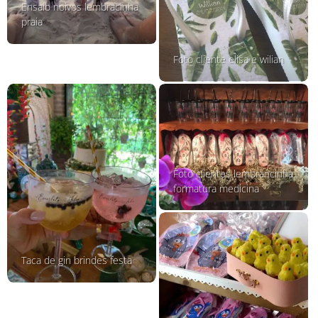
Ensaio noivos lembracinha
praia
Foto cliente elisa e wilian
Foto clientes lembrancinha
formatura medicina
Taca de gin brindes festa