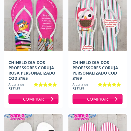
CHINELO DIA DOS
CHINELO DIA DOS
PROFESSORES CORUJA
PROFESSORES CORUJA
ROSA PERSONALIZADO
PERSONALIZADO COD
COD 3165
3169
A partir de
A partir de
R$
11,99
R$
11,99
Avaliação
5
Avaliação
5
de 5
de 5
COMPRAR
COMPRAR