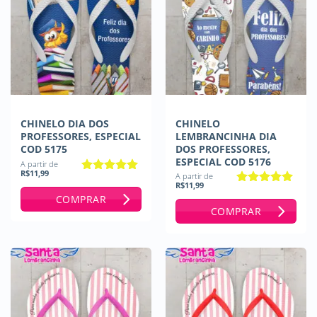
CHINELO DIA DOS
CHINELO
PROFESSORES, ESPECIAL
LEMBRANCINHA DIA
COD 5175
DOS PROFESSORES,
ESPECIAL COD 5176
A partir de
R$
11,99
A partir de
Avaliação
5
R$
11,99
de 5
Avaliação
5
COMPRAR
de 5
COMPRAR