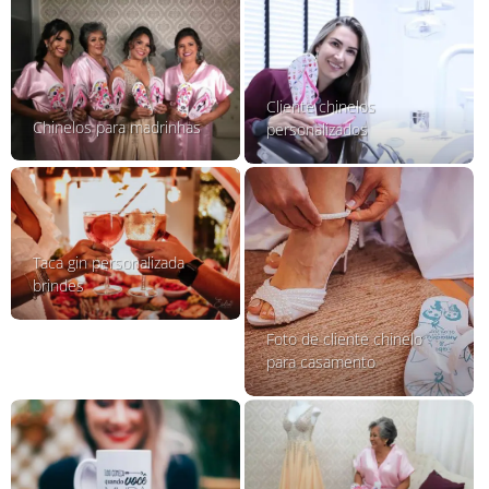
Cliente chinelos
Chinelos para madrinhas
personalizados
Taca gin personalizada
brindes
Foto de cliente chinelo
para casamento