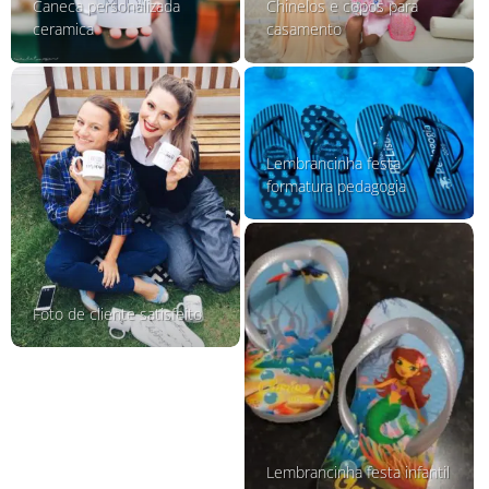
Caneca personalizada
Chinelos e copos para
ceramica
casamento
Lembrancinha festa
formatura pedagogia
Foto de cliente satisfeito
Lembrancinha festa infantil