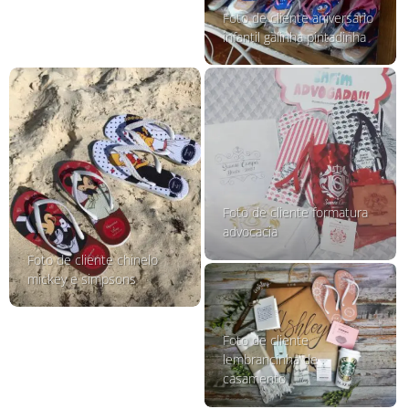
Foto de cliente aniversario
infantil galinha pintadinha
Foto de cliente formatura
advocacia
Foto de cliente chinelo
mickey e simpsons
Foto de cliente
lembrancinha de
casamento