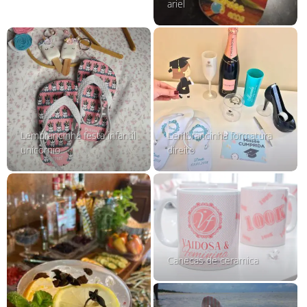
ariel
Lembrancinha festa infantil
Lembrancinha formatura
unicornio
direito
Canecas de ceramica