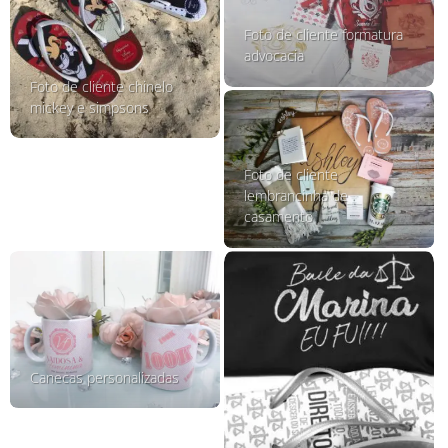
Foto de cliente formatura
advocacia
Foto de cliente chinelo
mickey e simpsons
Foto de cliente
lembrancinha de
casamento
Canecas personalizadas