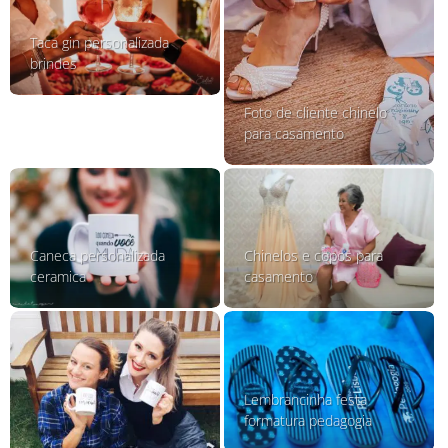
Taca gin personalizada
brindes
Foto de cliente chinelo
para casamento
Caneca personalizada
Chinelos e copos para
ceramica
casamento
Lembrancinha festa
formatura pedagogia