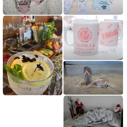
unicornio
direito
Canecas de ceramica
Taca de gin lembrancinhas
Ensaio casamento na praia
festa