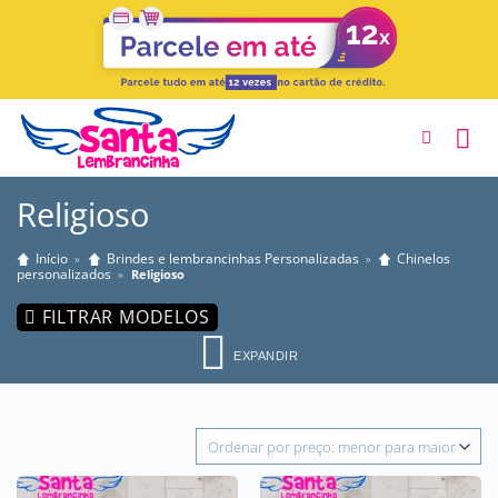
Skip
to
content
Religioso
Início
Brindes e lembrancinhas Personalizadas
Chinelos
»
»
personalizados
»
Religioso
FILTRAR MODELOS
EXPANDIR