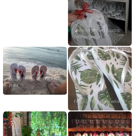
Chinelos personalizados
para empresas
Ensaio noivos lembracinha
praia
Foto cliente elisa e wilian