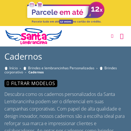
Skip
to
content
Cadernos
Início
Brindes e lembrancinhas Personalizadas
Brindes
»
»
corporativo
»
Cadernos
FILTRAR MODELOS
Descubra como os cadernos personalizados da Santa
Lembrancinha podem ser o diferencial em suas
campanhas corporativas. Com papel de alta qualidade e
design inovador, nossos cadernos são a escolha ideal para
reforçar sua marca e impressionar clientes e
colaboradores. Ao optar por cadernos como brindes