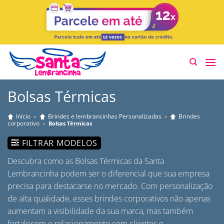
Skip
to
content
Bolsas Térmicas
Início
Brindes e lembrancinhas Personalizadas
Brindes
»
»
corporativo
»
Bolsas Térmicas
FILTRAR MODELOS
Descubra como as Bolsas Térmicas da Santa
Lembrancinha podem ser o diferencial que sua empresa
precisa para destacarse no mercado. Com personalização
de alta qualidade, esses brindes corporativos não apenas
aumentam a visibilidade da sua marca, mas também
fortalecem o relacionamento com clientes e