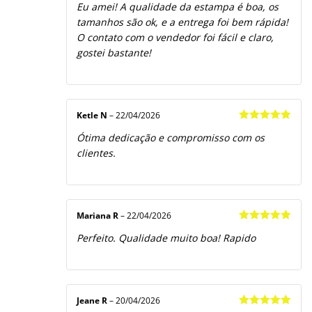
Eu amei! A qualidade da estampa é boa, os
de 5
tamanhos são ok, e a entrega foi bem rápida!
O contato com o vendedor foi fácil e claro,
gostei bastante!
Ketle N
–
22/04/2026
Avaliação
5
Ótima dedicação e compromisso com os
de 5
clientes.
Mariana R
–
22/04/2026
Avaliação
5
Perfeito. Qualidade muito boa! Rapido
de 5
Jeane R
–
20/04/2026