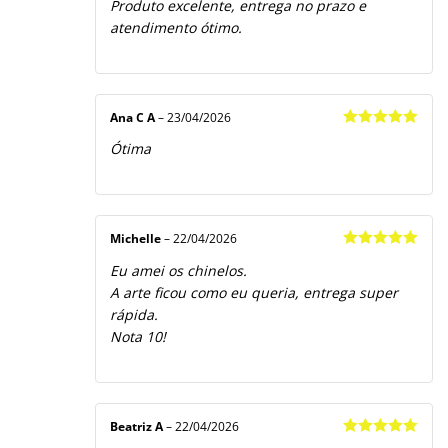
Produto excelente, entrega no prazo e
de 5
atendimento ótimo.
Ana C A
–
23/04/2026
Avaliação
5
Ótima
de 5
Michelle
–
22/04/2026
Avaliação
5
Eu amei os chinelos.
de 5
A arte ficou como eu queria, entrega super
rápida.
Nota 10!
Beatriz A
–
22/04/2026
Avaliação
5