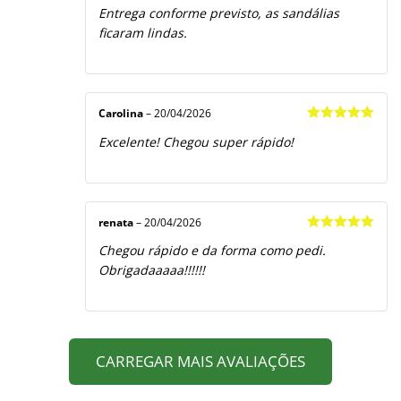
Avaliação
5
Entrega conforme previsto, as sandálias
de 5
ficaram lindas.
Carolina
–
20/04/2026
Avaliação
5
Excelente! Chegou super rápido!
de 5
renata
–
20/04/2026
Avaliação
5
Chegou rápido e da forma como pedi.
de 5
Obrigadaaaaa!!!!!!
CARREGAR MAIS AVALIAÇÕES