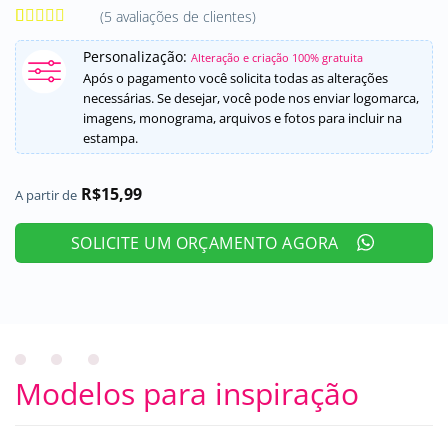
(
5
avaliações de clientes)
Avaliado
5
como
5
de
Personalização:
Alteração e criação 100% gratuita
5, com
Após o pagamento você solicita todas as alterações
baseado em
necessárias. Se desejar, você pode nos enviar logomarca,
avaliações
imagens, monograma, arquivos e fotos para incluir na
de clientes
estampa.
R$
15,99
A partir de
SOLICITE UM ORÇAMENTO AGORA
Modelos para inspiração