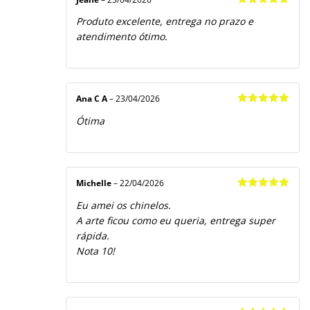
Avaliação
5
Produto excelente, entrega no prazo e
de 5
atendimento ótimo.
Ana C A
–
23/04/2026
Avaliação
5
Ótima
de 5
Michelle
–
22/04/2026
Avaliação
5
Eu amei os chinelos.
de 5
A arte ficou como eu queria, entrega super
rápida.
Nota 10!