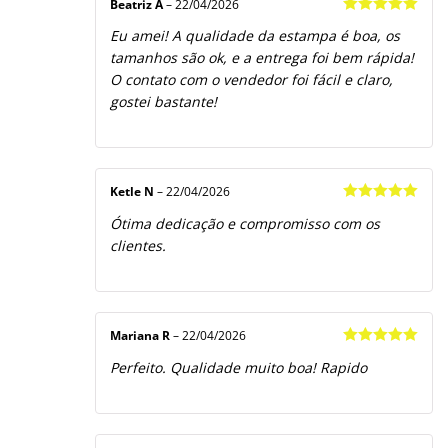
Beatriz A
–
22/04/2026
Avaliação
5
Eu amei! A qualidade da estampa é boa, os
de 5
tamanhos são ok, e a entrega foi bem rápida!
O contato com o vendedor foi fácil e claro,
gostei bastante!
Ketle N
–
22/04/2026
Avaliação
5
Ótima dedicação e compromisso com os
de 5
clientes.
Mariana R
–
22/04/2026
Avaliação
5
Perfeito. Qualidade muito boa! Rapido
de 5