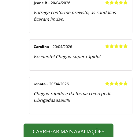
Jeane R
–
20/04/2026
Avaliação
5
Entrega conforme previsto, as sandálias
de 5
ficaram lindas.
Carolina
–
20/04/2026
Avaliação
5
Excelente! Chegou super rápido!
de 5
renata
–
20/04/2026
Avaliação
5
Chegou rápido e da forma como pedi.
de 5
Obrigadaaaaa!!!!!!
CARREGAR MAIS AVALIAÇÕES