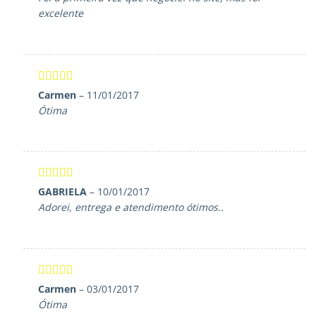
excelente
Avaliação
5
Carmen
–
11/01/2017
de 5
Ótima
Avaliação
5
GABRIELA
–
10/01/2017
de 5
Adorei, entrega e atendimento ótimos..
Avaliação
5
Carmen
–
03/01/2017
de 5
Ótima