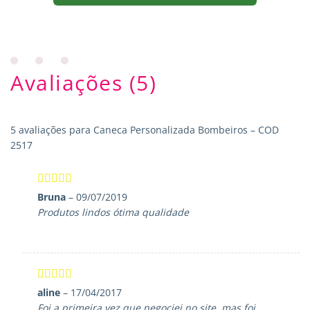
Avaliações (5)
5 avaliações para
Caneca Personalizada Bombeiros – COD
2517
Avaliação
5
Bruna
–
09/07/2019
de 5
Produtos lindos ótima qualidade
Avaliação
5
aline
–
17/04/2017
de 5
Foi a primeira vez que negociei no site, mas foi