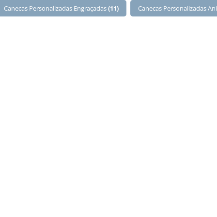
Canecas Personalizadas Engraçadas
(11)
Canecas Personalizadas An