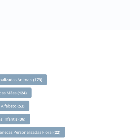
nalizadas Animais
(173)
 das Mães
(124)
 Alfabeto
(53)
s Infantis
(36)
anecas Personalizadas Floral
(22)