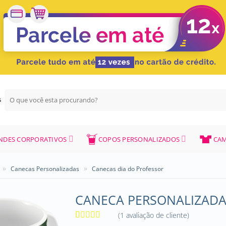
Pesquisar
G
por:
NDES CORPORATIVOS
COPOS PERSONALIZADOS
CAM
»
»
Canecas Personalizadas
Canecas dia do Professor
CANECA PERSONALIZADA
(
1
avaliação de cliente)