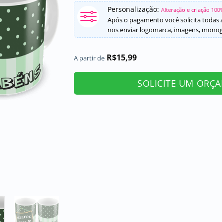
Avaliado
1
como
5
de
Personalização:
Alteração e criação 100
5, com
Após o pagamento você solicita todas a
baseado em
nos enviar logomarca, imagens, monogr
avaliação de
cliente
R$
15,99
A partir de
SOLICITE UM ORÇ