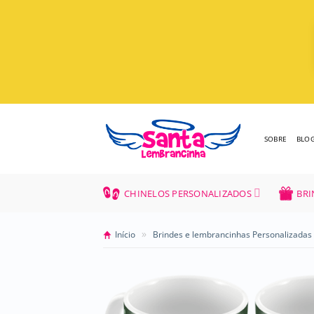
Skip
to
content
SOBRE
BLO
CHINELOS PERSONALIZADOS
BRI
»
Início
Brindes e lembrancinhas Personalizadas