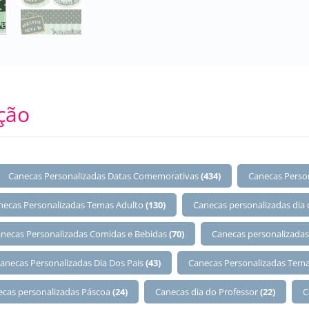
ção
Canecas Personalizadas Datas Comemorativas
(434)
Canecas Perso
necas Personalizadas Temas Adulto
(130)
Canecas personalizadas dia
necas Personalizadas Comidas e Bebidas
(70)
Canecas personalizadas
anecas Personalizadas Dia Dos Pais
(43)
Canecas Personalizadas Tema
ecas personalizadas Páscoa
(24)
Canecas dia do Professor
(22)
C