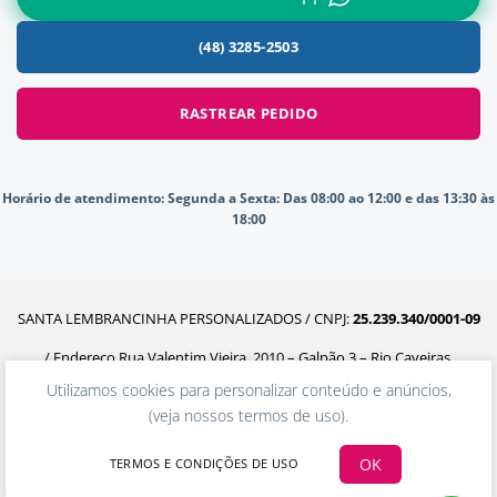
(48) 3285-2503
RASTREAR PEDIDO
Horário de atendimento:
Segunda a Sexta: Das 08:00 ao 12:00 e das 13:30 às
18:00
SANTA LEMBRANCINHA PERSONALIZADOS / CNPJ:
25.239.340/0001-09
/ Endereço Rua Valentim Vieira, 2010 – Galpão 3 – Rio Caveiras,
Utilizamos cookies para personalizar conteúdo e anúncios,
Biguaçu – SC, 88160-302
(
veja nossos termos de uso
).
OK
TERMOS E CONDIÇÕES DE USO