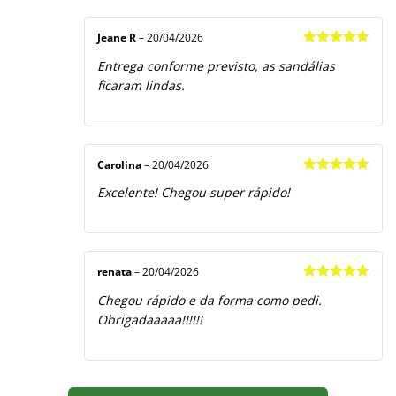
Jeane R
–
20/04/2026
Avaliação
5
Entrega conforme previsto, as sandálias
de 5
ficaram lindas.
Carolina
–
20/04/2026
Avaliação
5
Excelente! Chegou super rápido!
de 5
renata
–
20/04/2026
Avaliação
5
Chegou rápido e da forma como pedi.
de 5
Obrigadaaaaa!!!!!!