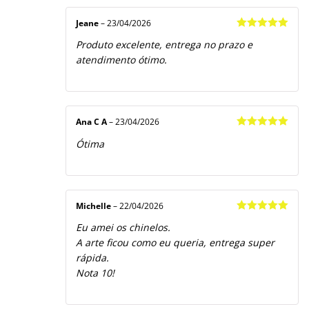
Jeane
–
23/04/2026
Avaliação
5
Produto excelente, entrega no prazo e
de 5
atendimento ótimo.
Ana C A
–
23/04/2026
Avaliação
5
Ótima
de 5
Michelle
–
22/04/2026
Avaliação
5
Eu amei os chinelos.
de 5
A arte ficou como eu queria, entrega super
rápida.
Nota 10!