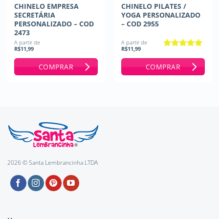
CHINELO EMPRESA
CHINELO PILATES /
SECRETÁRIA
YOGA PERSONALIZADO
PERSONALIZADO – COD
– COD 2955
2473
A partir de
A partir de
R$
11,99
R$
11,99
Avaliação
5
de 5
COMPRAR
COMPRAR
2026 © Santa Lembrancinha LTDA