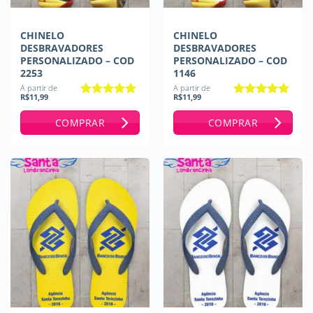
CHINELO
CHINELO
DESBRAVADORES
DESBRAVADORES
PERSONALIZADO – COD
PERSONALIZADO – COD
2253
1146
A partir de
A partir de
R$
11,99
R$
11,99
Avaliação
5
Avaliação
5
de 5
de 5
COMPRAR
COMPRAR