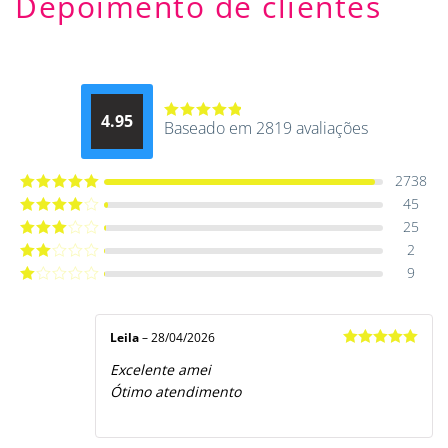
Depoimento de clientes
4.95
Baseado em 2819 avaliações
Avaliação
4.9514012061015
de 5
2738
45
Avaliação
5
de 5
25
Avaliação
4
de 5
2
Avaliação
3
de 5
9
Avaliação
2
de
Avaliação
5
1
de
5
Leila
–
28/04/2026
Avaliação
5
Excelente amei
de 5
Ótimo atendimento