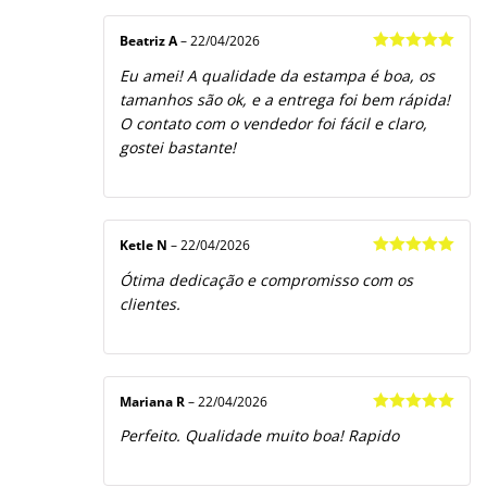
Beatriz A
–
22/04/2026
Avaliação
5
Eu amei! A qualidade da estampa é boa, os
de 5
tamanhos são ok, e a entrega foi bem rápida!
O contato com o vendedor foi fácil e claro,
gostei bastante!
Ketle N
–
22/04/2026
Avaliação
5
Ótima dedicação e compromisso com os
de 5
clientes.
Mariana R
–
22/04/2026
Avaliação
5
Perfeito. Qualidade muito boa! Rapido
de 5