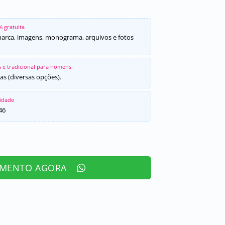
% gratuita
marca, imagens, monograma, arquivos e fotos
 e tradicional para homens.
as (diversas opções).
sidade
46
AMENTO AGORA