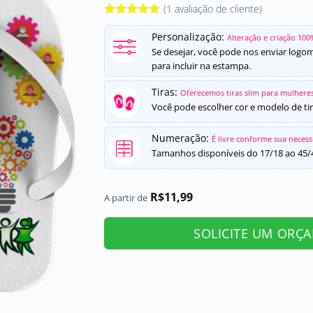
(
1
avaliação de cliente)
Avaliado
1
Personalização:
como
5
de
Alteração e criação 100
5, com
Se desejar, você pode nos enviar logo
baseado em
para incluir na estampa.
avaliação
de cliente
Tiras:
Oferecemos tiras slim para mulheres
Você pode escolher cor e modelo de tir
Numeração:
É livre conforme sua neces
Tamanhos disponíveis do 17/18 ao 45/
R$
11,99
A partir de
SOLICITE UM ORÇ