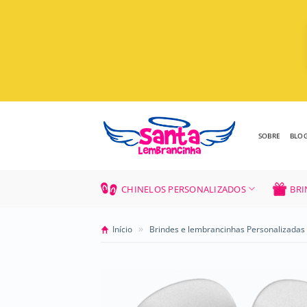
Skip
to
content
SOBRE
BLO
CHINELOS PERSONALIZADOS
BRI
»
Início
Brindes e lembrancinhas Personalizadas