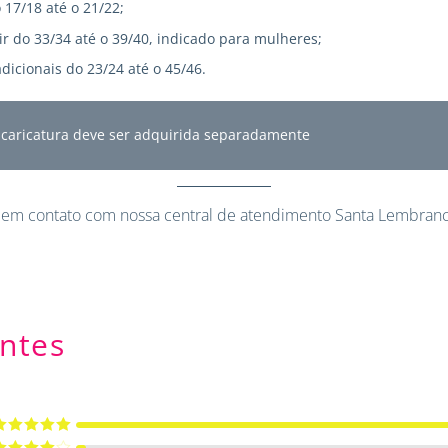
 17/18 até o 21/22;
r do 33/34 até o 39/40, indicado para mulheres;
dicionais do 23/24 até o 45/46.
A caricatura deve ser adquirida separadamente
 em contato
com nossa central de atendimento Santa Lembranc
ntes
valiação
5