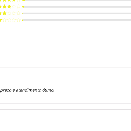
e 5
valiação
de 5
valiação
de 5
valiação
de
valiação
e
 prazo e atendimento ótimo.