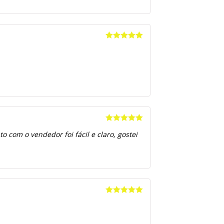
Avaliação
5
de 5
Avaliação
5
 com o vendedor foi fácil e claro, gostei
de 5
Avaliação
5
de 5