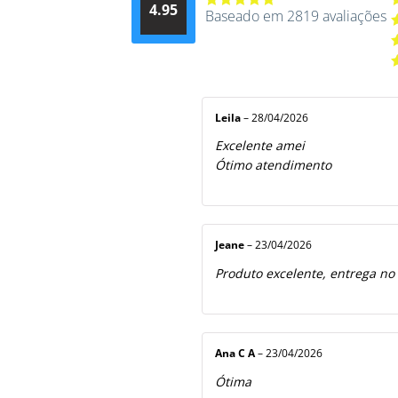
4.95
d
Baseado em 2819 avaliações
Avaliação
A
4.9514012061015
4
A
de 5
3
A
2
A
5
1
d
5
Leila
–
28/04/2026
Excelente amei
Ótimo atendimento
Jeane
–
23/04/2026
Produto excelente, entrega no
Ana C A
–
23/04/2026
Ótima