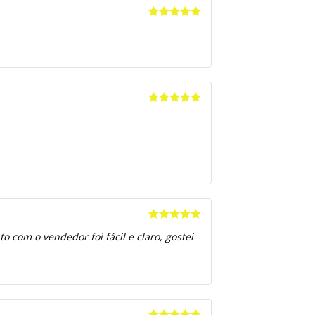
Avaliação
5
de 5
Avaliação
5
de 5
Avaliação
5
 com o vendedor foi fácil e claro, gostei
de 5