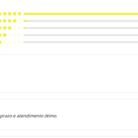
valiação
5
e 5
valiação
de 5
valiação
de 5
valiação
de
valiação
e
 prazo e atendimento ótimo.