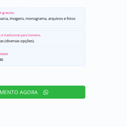
% gratuita
marca, imagens, monograma, arquivos e fotos
 e tradicional para homens.
as (diversas opções).
sidade
46
AMENTO AGORA