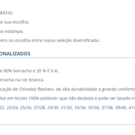
GRÁTIS)
me sua escolha;
na estampa;
gens ou escolha entre nossa seleção diversificada.
SONALIZADOS
e 80% borracha e 20 % E.V.A;
rracha na cor branca.
cação de Chinelos flexíveis, de alta durabilidade e grande conforto
tal em tecido 100% poliéster que não desbota e pode ser lavado 
, 23/24, 25/26, 27/28, 29/30, 31/32, 33/34, 35/36, 37/38, 39/40, 41