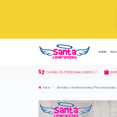
Skip
to
content
SOBRE
BLO
CHINELOS PERSONALIZADOS
BRI
»
Início
Brindes e lembrancinhas Personalizadas