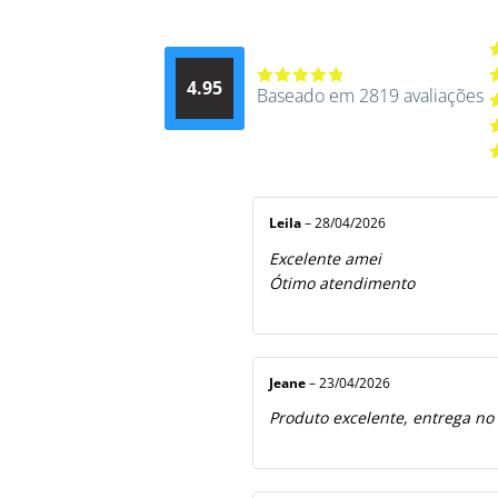
A
4.95
d
Baseado em 2819 avaliações
Avaliação
A
4.9514012061015
4
A
de 5
3
A
2
A
5
1
d
5
Leila
–
28/04/2026
Excelente amei
Ótimo atendimento
Jeane
–
23/04/2026
Produto excelente, entrega no