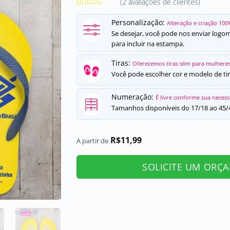
(
2
avaliações de clientes)
Avaliado
2
como
5
de
Personalização:
Alteração e criação 100
5, com
Se desejar, você pode nos enviar logo
baseado em
para incluir na estampa.
avaliações
de clientes
Tiras:
Oferecemos tiras slim para mulheres
Você pode escolher cor e modelo de tir
Numeração:
É livre conforme sua neces
Tamanhos disponíveis do 17/18 ao 45/
R$
11,99
A partir de
SOLICITE UM ORÇ