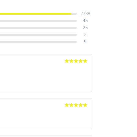
2738
45
25
2
9
Avaliação
5
de 5
Avaliação
5
de 5