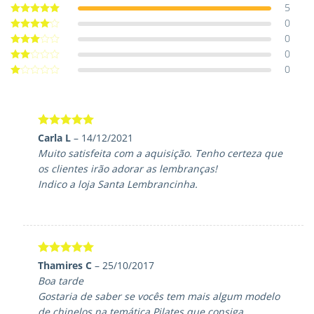
5
0
Avaliação
5
de 5
0
Avaliação
4
de 5
0
Avaliação
3
de 5
0
Avaliação
2
de
Avaliação
5
1
de
5
Avaliação
5
Carla L
–
14/12/2021
de 5
Muito satisfeita com a aquisição. Tenho certeza que
os clientes irão adorar as lembranças!
Indico a loja Santa Lembrancinha.
Avaliação
5
Thamires C
–
25/10/2017
de 5
Boa tarde
Gostaria de saber se vocês tem mais algum modelo
de chinelos na temática Pilates que consiga