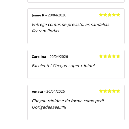
Jeane R
–
20/04/2026
Avaliação
5
Entrega conforme previsto, as sandálias
de 5
ficaram lindas.
Carolina
–
20/04/2026
Avaliação
5
Excelente! Chegou super rápido!
de 5
renata
–
20/04/2026
Avaliação
5
Chegou rápido e da forma como pedi.
de 5
Obrigadaaaaa!!!!!!