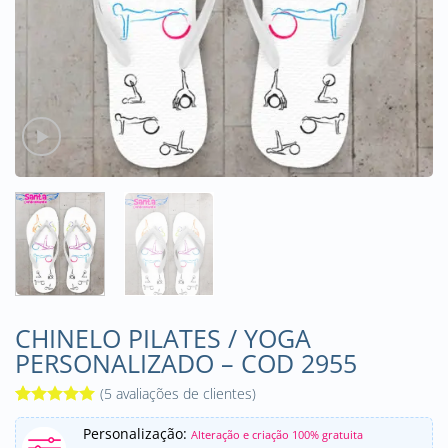
CHINELO PILATES / YOGA
PERSONALIZADO – COD 2955
(
5
avaliações de clientes)
Avaliado
5
Personalização:
como
5
de
Alteração e criação 100% gratuita