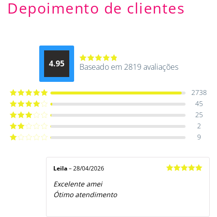
Depoimento de clientes
4.95
Baseado em 2819 avaliações
Avaliação
4.9514012061015
de 5
2738
45
Avaliação
5
de 5
25
Avaliação
4
de 5
2
Avaliação
3
de 5
9
Avaliação
2
de
Avaliação
5
1
de
5
Leila
–
28/04/2026
Avaliação
5
Excelente amei
de 5
Ótimo atendimento