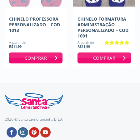
CHINELO PROFESSORA
CHINELO FORMATURA
PERSONALIZADO – COD
ADMINISTRAÇÃO
1013
PERSONALIZADO – COD
1001
A partir de
A partir de
R$
11,99
R$
11,99
Avaliação
5
de 5
COMPRAR
COMPRAR
2026 © Santa Lembrancinha LTDA