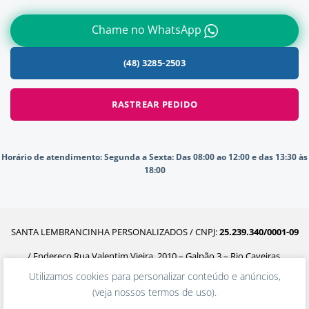
Chame no WhatsApp
(48) 3285-2503
RASTREAR PEDIDO
Horário de atendimento:
Segunda a Sexta: Das 08:00 ao 12:00 e das 13:30 às
18:00
SANTA LEMBRANCINHA PERSONALIZADOS / CNPJ:
25.239.340/0001-09
/ Endereço Rua Valentim Vieira, 2010 – Galpão 3 – Rio Caveiras,
Utilizamos cookies para personalizar conteúdo e anúncios,
Biguaçu – SC, 88160-302
(
veja nossos termos de uso
).