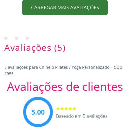
CARREGAR MAIS AVALIAÇÕES
Avaliações (5)
5 avaliações para
Chinelo Pilates / Yoga Personalizado – COD
2955
Avaliações de clientes
5.00
Avaliação
Baseado em 5 avaliações
5.00
de 5