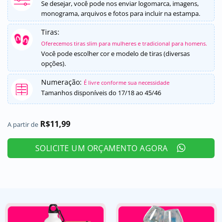
5, com
Se desejar, você pode nos enviar logomarca, imagens,
baseado em
monograma, arquivos e fotos para incluir na estampa.
avaliações
de clientes
Tiras:
Oferecemos tiras slim para mulheres e tradicional para homens.
Você pode escolher cor e modelo de tiras (diversas
opções).
Numeração:
É livre conforme sua necessidade
Tamanhos disponíveis do 17/18 ao 45/46
R$
11,99
A partir de
SOLICITE UM ORÇAMENTO AGORA