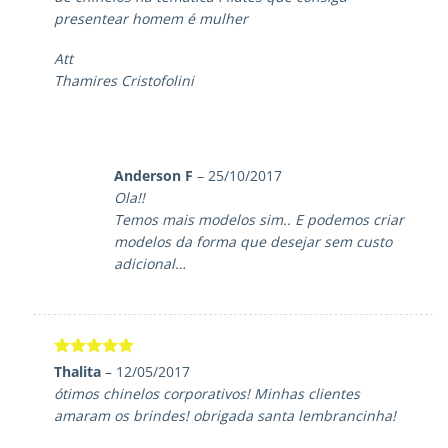
presentear homem é mulher
Att
Thamires Cristofolini
Anderson F
–
25/10/2017
Ola!!
Temos mais modelos sim.. E podemos criar
modelos da forma que desejar sem custo
adicional…
Avaliação
5
Thalita
–
12/05/2017
de 5
ótimos chinelos corporativos! Minhas clientes
amaram os brindes! obrigada santa lembrancinha!