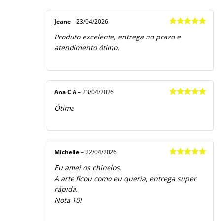
Jeane
–
23/04/2026
Avaliação
5
Produto excelente, entrega no prazo e
de 5
atendimento ótimo.
Ana C A
–
23/04/2026
Avaliação
5
Ótima
de 5
Michelle
–
22/04/2026
Avaliação
5
Eu amei os chinelos.
de 5
A arte ficou como eu queria, entrega super
rápida.
Nota 10!