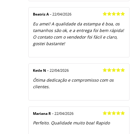
Beatriz A
–
22/04/2026
Avaliação
5
Eu amei! A qualidade da estampa é boa, os
de 5
tamanhos são ok, e a entrega foi bem rápida!
O contato com o vendedor foi fácil e claro,
gostei bastante!
Ketle N
–
22/04/2026
Avaliação
5
Ótima dedicação e compromisso com os
de 5
clientes.
Mariana R
–
22/04/2026
Avaliação
5
Perfeito. Qualidade muito boa! Rapido
de 5