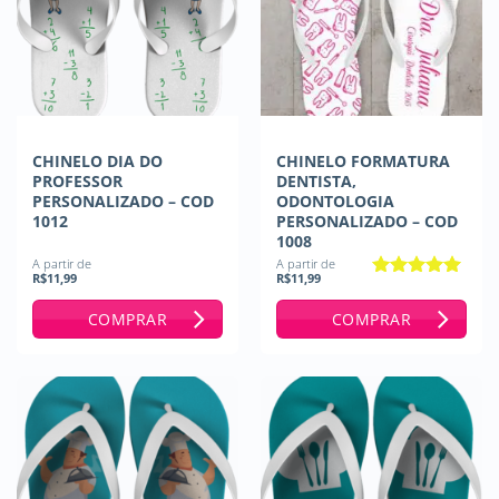
CHINELO DIA DO
CHINELO FORMATURA
PROFESSOR
DENTISTA,
PERSONALIZADO – COD
ODONTOLOGIA
1012
PERSONALIZADO – COD
1008
A partir de
A partir de
R$
11,99
R$
11,99
Avaliação
5
de 5
COMPRAR
COMPRAR