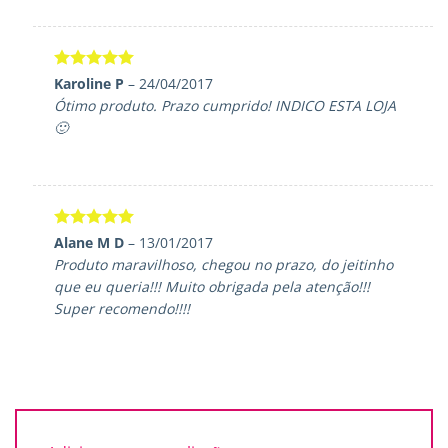
Avaliação
5
Karoline P
–
24/04/2017
de 5
Ótimo produto. Prazo cumprido! INDICO ESTA LOJA
🙂
Avaliação
5
Alane M D
–
13/01/2017
de 5
Produto maravilhoso, chegou no prazo, do jeitinho
que eu queria!!! Muito obrigada pela atenção!!!
Super recomendo!!!!