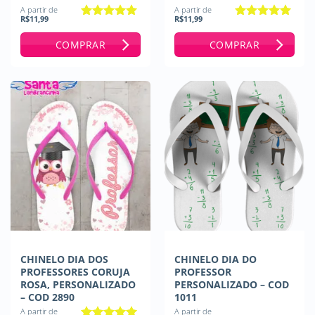
A partir de
A partir de
R$
11,99
R$
11,99
Avaliação
5
Avaliação
5
de 5
de 5
COMPRAR
COMPRAR
CHINELO DIA DOS
CHINELO DIA DO
PROFESSORES CORUJA
PROFESSOR
ROSA, PERSONALIZADO
PERSONALIZADO – COD
– COD 2890
1011
A partir de
A partir de