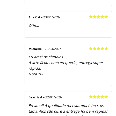
Ana C A
–
23/04/2026
Avaliação
5
Ótima
de 5
Michelle
–
22/04/2026
Avaliação
5
Eu amei os chinelos.
de 5
A arte ficou como eu queria, entrega super
rápida.
Nota 10!
Beatriz A
–
22/04/2026
Avaliação
5
Eu amei! A qualidade da estampa é boa, os
de 5
tamanhos são ok, e a entrega foi bem rápida!