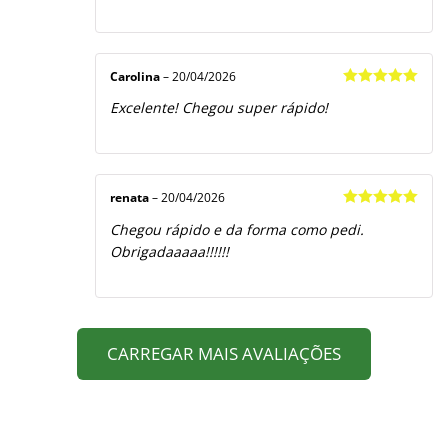
Carolina
–
20/04/2026
Avaliação
5
Excelente! Chegou super rápido!
de 5
renata
–
20/04/2026
Avaliação
5
Chegou rápido e da forma como pedi.
de 5
Obrigadaaaaa!!!!!!
CARREGAR MAIS AVALIAÇÕES