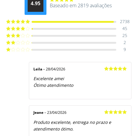
4.95
Baseado em 2819 avaliações
Avaliação
4.9514012061015
de 5
2738
45
Avaliação
5
de 5
25
Avaliação
4
de 5
2
Avaliação
3
de 5
9
Avaliação
2
de
Avaliação
5
1
de
5
Leila
–
28/04/2026
Avaliação
5
Excelente amei
de 5
Ótimo atendimento
Jeane
–
23/04/2026
Avaliação
5
Produto excelente, entrega no prazo e
de 5
atendimento ótimo.