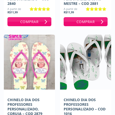
2840
MESTRE – COD 2881
A partir de
A partir de
R$
11,99
R$
11,99
Avaliação
5
Avaliação
de 5
4.67
de 5
COMPRAR
COMPRAR
CHINELO DIA DOS
CHINELO DIA DOS
PROFESSORES
PROFESSORES
PERSONALIZADO,
PERSONALIZADO – COD
CORUJA – COD 2879
1016