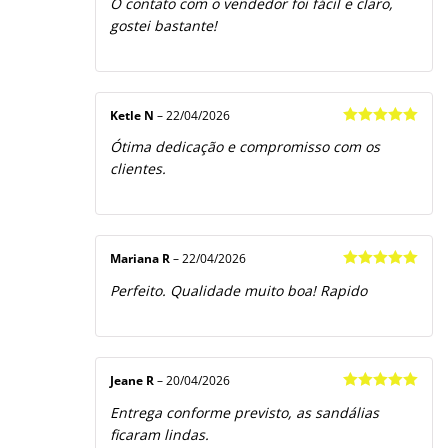
O contato com o vendedor foi fácil e claro,
gostei bastante!
Ketle N
–
22/04/2026
Avaliação
5
Ótima dedicação e compromisso com os
de 5
clientes.
Mariana R
–
22/04/2026
Avaliação
5
Perfeito. Qualidade muito boa! Rapido
de 5
Jeane R
–
20/04/2026
Avaliação
5
Entrega conforme previsto, as sandálias
de 5
ficaram lindas.