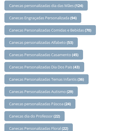
Canecas personalizadas dia das Mães
(124)
Canecas Engraçadas Personalizada
(94)
Canecas Personalizadas Comidas e Bebidas
(70)
Canecas personalizadas Alfabeto
(53)
Canecas Personalizadas Casamento
(45)
Canecas Personalizadas Dia Dos Pais
(43)
Canecas Personalizadas Temas Infantis
(36)
Canecas Personalizadas Autismo
(29)
Canecas personalizadas Páscoa
(24)
Canecas dia do Professor
(22)
Canecas Personalizadas Floral
(22)