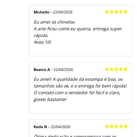
Michelle
–
22/04/2026
Avaliação
5
Eu amei os chinelos.
de 5
A arte ficou como eu queria, entrega super
rápida.
Nota 10!
Beatriz A
–
22/04/2026
Avaliação
5
Eu amei! A qualidade da estampa é boa, os
de 5
tamanhos são ok, e a entrega foi bem rápida!
O contato com o vendedor foi fácil e claro,
gostei bastante!
Ketle N
–
22/04/2026
Avaliação
5
Ótima dedicação e compromisso com os