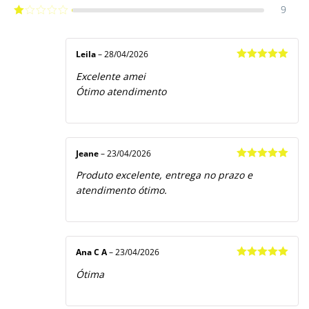
3
de 5
9
Avaliação
2
de
Avaliação
5
1
de
5
Leila
–
28/04/2026
Avaliação
5
Excelente amei
de 5
Ótimo atendimento
Jeane
–
23/04/2026
Avaliação
5
Produto excelente, entrega no prazo e
de 5
atendimento ótimo.
Ana C A
–
23/04/2026
Avaliação
5
Ótima
de 5