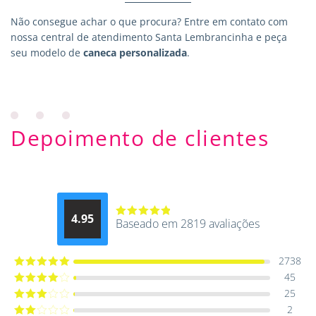
Não consegue achar o que procura?
Entre em contato
com
nossa central de atendimento Santa Lembrancinha e peça
seu modelo de
caneca personalizada
.
Depoimento de clientes
4.95
Baseado em 2819 avaliações
Avaliação
4.9514012061015
de 5
2738
45
Avaliação
5
de 5
25
Avaliação
4
de 5
2
Avaliação