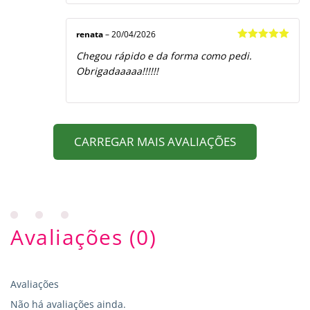
renata
–
20/04/2026
Avaliação
5
Chegou rápido e da forma como pedi.
de 5
Obrigadaaaaa!!!!!!
CARREGAR MAIS AVALIAÇÕES
Avaliações (0)
Avaliações
Não há avaliações ainda.