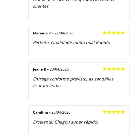
de 5
clientes.
Mariana R
–
22/04/2026
Avaliação
5
Perfeito. Qualidade muito boa! Rapido
de 5
Jeane R
–
20/04/2026
Avaliação
5
Entrega conforme previsto, as sandálias
de 5
ficaram lindas.
Carolina
–
20/04/2026
Avaliação
5
Excelente! Chegou super rápido!
de 5