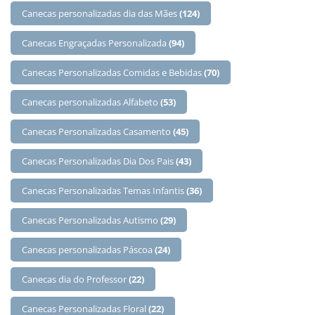
Canecas personalizadas dia das Mães
(124)
Canecas Engraçadas Personalizada
(94)
Canecas Personalizadas Comidas e Bebidas
(70)
Canecas personalizadas Alfabeto
(53)
Canecas Personalizadas Casamento
(45)
Canecas Personalizadas Dia Dos Pais
(43)
Canecas Personalizadas Temas Infantis
(36)
Canecas Personalizadas Autismo
(29)
Canecas personalizadas Páscoa
(24)
Canecas dia do Professor
(22)
Canecas Personalizadas Floral
(22)