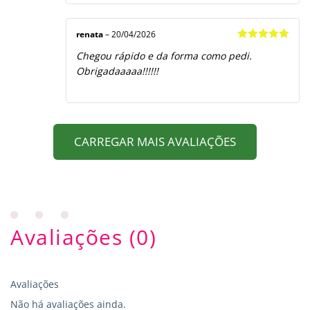
renata
–
20/04/2026
Avaliação
5
Chegou rápido e da forma como pedi.
de 5
Obrigadaaaaa!!!!!!
CARREGAR MAIS AVALIAÇÕES
Avaliações (0)
Avaliações
Não há avaliações ainda.