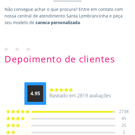
Não consegue achar o que procura?
Entre em contato
com
nossa central de atendimento Santa Lembrancinha e peça
seu modelo de
caneca personalizada
.
Depoimento de clientes
4.95
Baseado em 2819 avaliações
Avaliação
4.9514012061015
de 5
2738
45
Avaliação
5
de 5
25
Avaliação
4
de 5
2
Avaliação