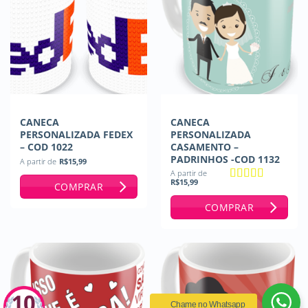
CANECA
CANECA
PERSONALIZADA FEDEX
PERSONALIZADA
– COD 1022
CASAMENTO –
PADRINHOS -COD 1132
A partir de
R$
15,99
A partir de
R$
15,99
COMPRAR
Avaliação
5
de 5
COMPRAR
Chame no Whatsapp