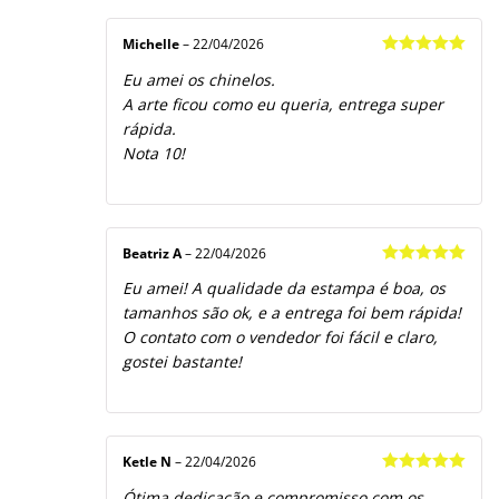
Michelle
–
22/04/2026
Avaliação
5
Eu amei os chinelos.
de 5
A arte ficou como eu queria, entrega super
rápida.
Nota 10!
Beatriz A
–
22/04/2026
Avaliação
5
Eu amei! A qualidade da estampa é boa, os
de 5
tamanhos são ok, e a entrega foi bem rápida!
O contato com o vendedor foi fácil e claro,
gostei bastante!
Ketle N
–
22/04/2026
Avaliação
5
Ótima dedicação e compromisso com os