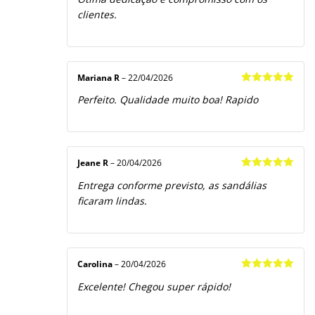
de 5
clientes.
Mariana R
–
22/04/2026
Avaliação
5
Perfeito. Qualidade muito boa! Rapido
de 5
Jeane R
–
20/04/2026
Avaliação
5
Entrega conforme previsto, as sandálias
de 5
ficaram lindas.
Carolina
–
20/04/2026
Avaliação
5
Excelente! Chegou super rápido!
de 5