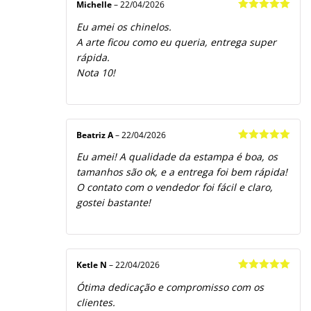
Michelle
–
22/04/2026
Avaliação
5
Eu amei os chinelos.
de 5
A arte ficou como eu queria, entrega super
rápida.
Nota 10!
Beatriz A
–
22/04/2026
Avaliação
5
Eu amei! A qualidade da estampa é boa, os
de 5
tamanhos são ok, e a entrega foi bem rápida!
O contato com o vendedor foi fácil e claro,
gostei bastante!
Ketle N
–
22/04/2026
Avaliação
5
Ótima dedicação e compromisso com os
de 5
clientes.