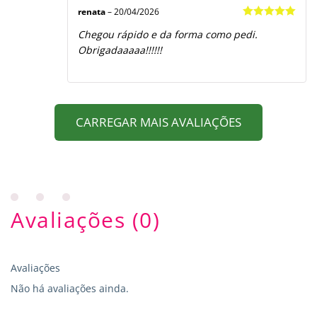
renata
–
20/04/2026
Avaliação
5
Chegou rápido e da forma como pedi.
de 5
Obrigadaaaaa!!!!!!
CARREGAR MAIS AVALIAÇÕES
Avaliações (0)
Avaliações
Não há avaliações ainda.