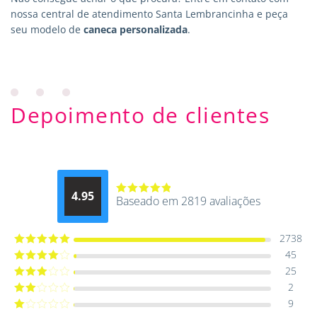
nossa central de atendimento Santa Lembrancinha e peça
seu modelo de
caneca personalizada
.
Depoimento de clientes
4.95
Baseado em 2819 avaliações
Avaliação
4.9514012061015
de 5
2738
45
Avaliação
5
de 5
25
Avaliação
4
de 5
2
Avaliação
3
de 5
9
Avaliação
2
de