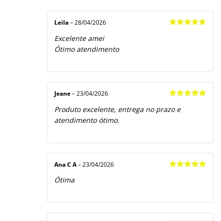
Avaliação
5
1
de
5
Leila
–
28/04/2026
Avaliação
5
Excelente amei
de 5
Ótimo atendimento
Jeane
–
23/04/2026
Avaliação
5
Produto excelente, entrega no prazo e
de 5
atendimento ótimo.
Ana C A
–
23/04/2026
Avaliação
5
Ótima
de 5