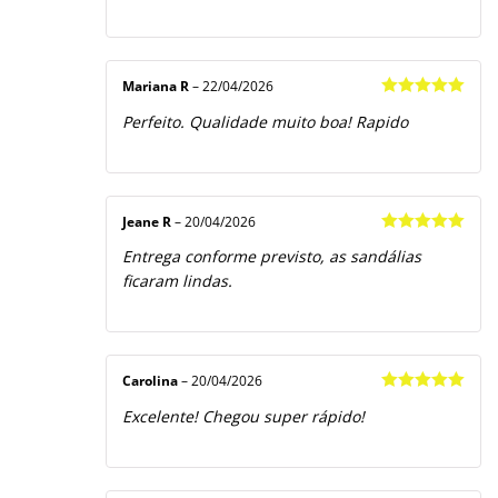
Mariana R
–
22/04/2026
Avaliação
5
Perfeito. Qualidade muito boa! Rapido
de 5
Jeane R
–
20/04/2026
Avaliação
5
Entrega conforme previsto, as sandálias
de 5
ficaram lindas.
Carolina
–
20/04/2026
Avaliação
5
Excelente! Chegou super rápido!
de 5