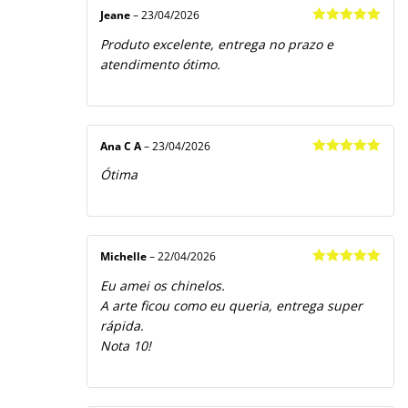
Jeane
–
23/04/2026
Avaliação
5
Produto excelente, entrega no prazo e
de 5
atendimento ótimo.
Ana C A
–
23/04/2026
Avaliação
5
Ótima
de 5
Michelle
–
22/04/2026
Avaliação
5
Eu amei os chinelos.
de 5
A arte ficou como eu queria, entrega super
rápida.
Nota 10!