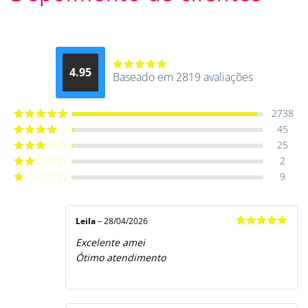
4.95
Baseado em 2819 avaliações
Avaliação
4.9514012061015
de 5
2738
45
Avaliação
5
de 5
25
Avaliação
4
de 5
2
Avaliação
3
de 5
9
Avaliação
2
de
Avaliação
5
1
de
5
Leila
–
28/04/2026
Avaliação
5
Excelente amei
de 5
Ótimo atendimento