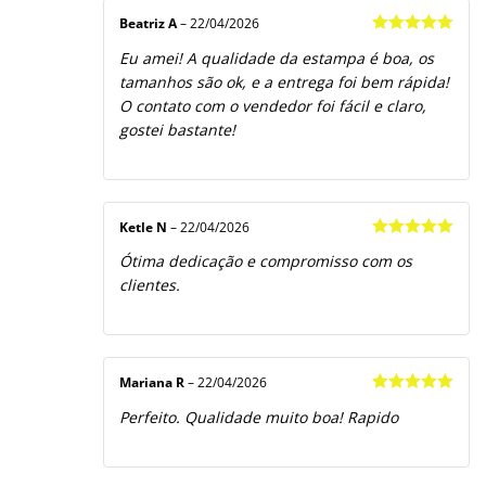
Beatriz A
–
22/04/2026
Avaliação
5
Eu amei! A qualidade da estampa é boa, os
de 5
tamanhos são ok, e a entrega foi bem rápida!
O contato com o vendedor foi fácil e claro,
gostei bastante!
Ketle N
–
22/04/2026
Avaliação
5
Ótima dedicação e compromisso com os
de 5
clientes.
Mariana R
–
22/04/2026
Avaliação
5
Perfeito. Qualidade muito boa! Rapido
de 5