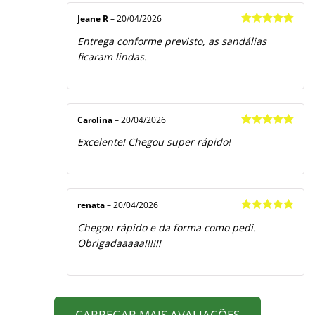
Jeane R
–
20/04/2026
Avaliação
5
Entrega conforme previsto, as sandálias
de 5
ficaram lindas.
Carolina
–
20/04/2026
Avaliação
5
Excelente! Chegou super rápido!
de 5
renata
–
20/04/2026
Avaliação
5
Chegou rápido e da forma como pedi.
de 5
Obrigadaaaaa!!!!!!
CARREGAR MAIS AVALIAÇÕES