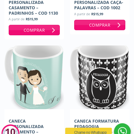
PERSONALIZADA
PERSONALIZADA CAÇA-
CASAMENTO –
PALAVRAS – COD 1002
PADRINHOS – COD 1130
A partir de
R$
15,99
A partir de
R$
15,99
COMPRAR
COMPRAR
CANECA
CANECA FORMATURA
PERSONALIZADA
PEDAGOGIA
CASAMENTO –
PERSONALIZADA – COD
Chame no Whatsapp