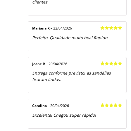
clientes.
Mariana R
–
22/04/2026
Avaliação
5
Perfeito. Qualidade muito boa! Rapido
de 5
Jeane R
–
20/04/2026
Avaliação
5
Entrega conforme previsto, as sandálias
de 5
ficaram lindas.
Carolina
–
20/04/2026
Avaliação
5
Excelente! Chegou super rápido!
de 5