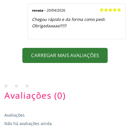
renata
–
20/04/2026
Avaliação
5
Chegou rápido e da forma como pedi.
de 5
Obrigadaaaaa!!!!!!
CARREGAR MAIS AVALIAÇÕES
Avaliações (0)
Avaliações
Não há avaliações ainda.