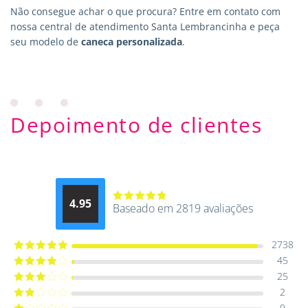
Não consegue achar o que procura?
Entre em contato
com
nossa central de atendimento Santa Lembrancinha e peça
seu modelo de
caneca personalizada
.
Depoimento de clientes
4.95
Baseado em 2819 avaliações
Avaliação
4.9514012061015
de 5
2738
45
Avaliação
5
de 5
25
Avaliação
4
de 5
2
Avaliação
3
de 5
9
Avaliação