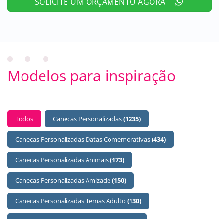
SOLICITE UM ORÇAMENTO AGORA
Modelos para inspiração
BUTTONS SELECT
Todos
Canecas Personalizadas
(1235)
Canecas Personalizadas Datas Comemorativas
(434)
Canecas Personalizadas Animais
(173)
Canecas Personalizadas Amizade
(150)
Canecas Personalizadas Temas Adulto
(130)