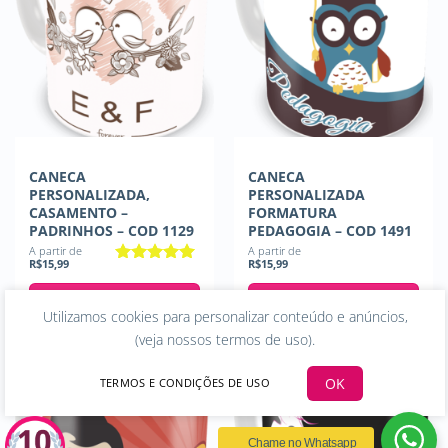
CANECA
CANECA
PERSONALIZADA,
PERSONALIZADA
CASAMENTO –
FORMATURA
PADRINHOS – COD 1129
PEDAGOGIA – COD 1491
A partir de
A partir de
R$
15,99
R$
15,99
Avaliação
5
de 5
COMPRAR
COMPRAR
Utilizamos cookies para personalizar conteúdo e anúncios,
(
veja nossos termos de uso
).
OK
TERMOS E CONDIÇÕES DE USO
Chame no Whatsapp