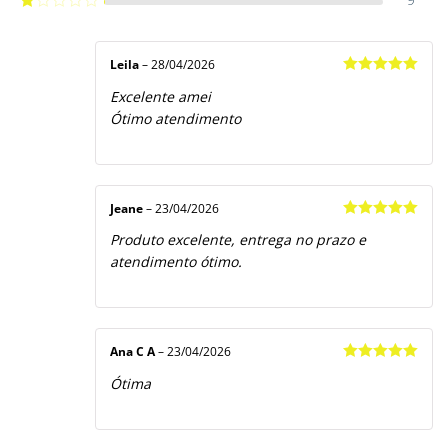
2
de
Avaliação
5
1
de
5
Leila
–
28/04/2026
Avaliação
5
Excelente amei
de 5
Ótimo atendimento
Jeane
–
23/04/2026
Avaliação
5
Produto excelente, entrega no prazo e
de 5
atendimento ótimo.
Ana C A
–
23/04/2026
Avaliação
5
Ótima
de 5