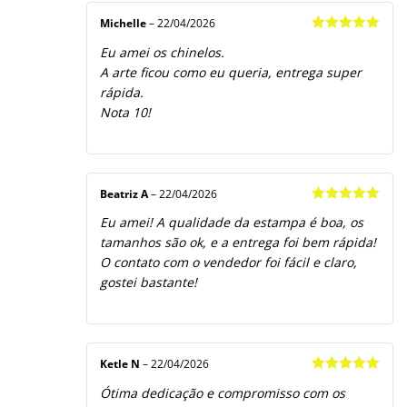
Michelle
–
22/04/2026
Avaliação
5
Eu amei os chinelos.
de 5
A arte ficou como eu queria, entrega super
rápida.
Nota 10!
Beatriz A
–
22/04/2026
Avaliação
5
Eu amei! A qualidade da estampa é boa, os
de 5
tamanhos são ok, e a entrega foi bem rápida!
O contato com o vendedor foi fácil e claro,
gostei bastante!
Ketle N
–
22/04/2026
Avaliação
5
Ótima dedicação e compromisso com os
de 5