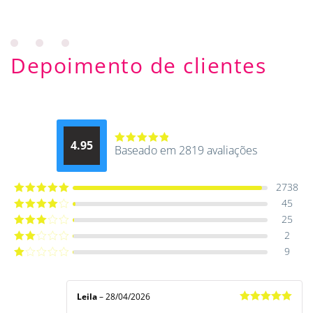
Depoimento de clientes
4.95
Baseado em 2819 avaliações
Avaliação
4.9514012061015
de 5
2738
45
Avaliação
5
de 5
25
Avaliação
4
de 5
2
Avaliação
3
de 5
9
Avaliação
2
de
Avaliação
5
1
de
5
Leila
–
28/04/2026
Avaliação
5