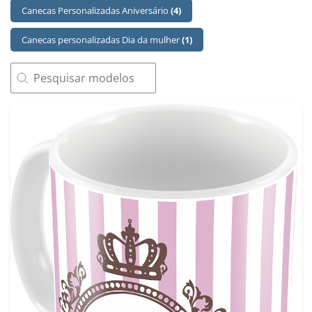
Canecas Personalizadas Aniversário
(4)
Canecas personalizadas Dia da mulher
(1)
SEARCH
Search content