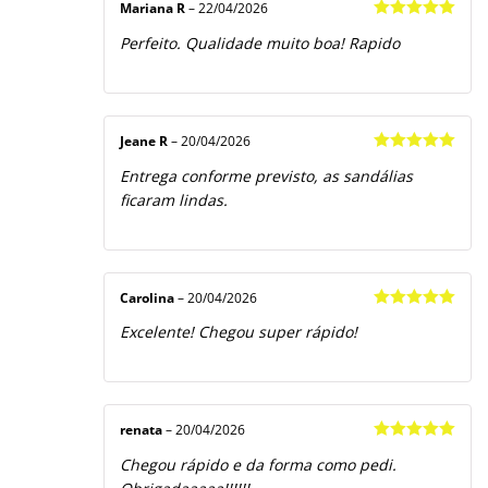
Mariana R
–
22/04/2026
Avaliação
5
Perfeito. Qualidade muito boa! Rapido
de 5
Jeane R
–
20/04/2026
Avaliação
5
Entrega conforme previsto, as sandálias
de 5
ficaram lindas.
Carolina
–
20/04/2026
Avaliação
5
Excelente! Chegou super rápido!
de 5
renata
–
20/04/2026
Avaliação
5
Chegou rápido e da forma como pedi.
de 5