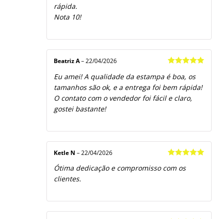
rápida.
Nota 10!
Beatriz A
–
22/04/2026
Avaliação
5
Eu amei! A qualidade da estampa é boa, os
de 5
tamanhos são ok, e a entrega foi bem rápida!
O contato com o vendedor foi fácil e claro,
gostei bastante!
Ketle N
–
22/04/2026
Avaliação
5
Ótima dedicação e compromisso com os
de 5
clientes.