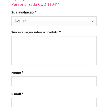
Personalizada COD 11041”
Sua avaliação
*
Sua avaliação sobre o produto
*
Nome
*
E-mail
*