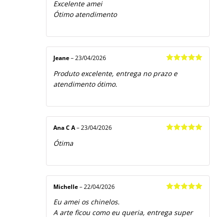
Excelente amei
de 5
Ótimo atendimento
Jeane
–
23/04/2026
Avaliação
5
Produto excelente, entrega no prazo e
de 5
atendimento ótimo.
Ana C A
–
23/04/2026
Avaliação
5
Ótima
de 5
Michelle
–
22/04/2026
Avaliação
5
Eu amei os chinelos.
de 5
A arte ficou como eu queria, entrega super