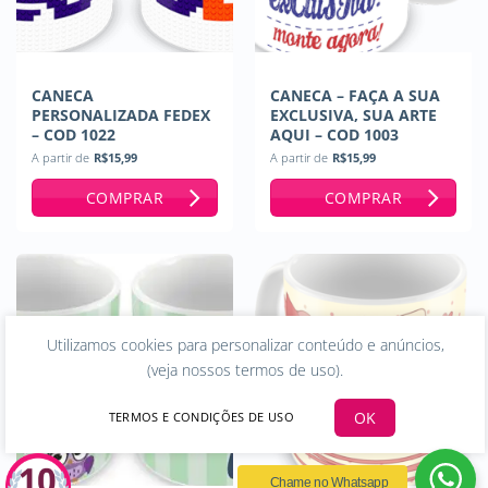
CANECA
CANECA – FAÇA A SUA
PERSONALIZADA FEDEX
EXCLUSIVA, SUA ARTE
– COD 1022
AQUI – COD 1003
A partir de
R$
15,99
A partir de
R$
15,99
COMPRAR
COMPRAR
Utilizamos cookies para personalizar conteúdo e anúncios,
(
veja nossos termos de uso
).
OK
TERMOS E CONDIÇÕES DE USO
Chame no Whatsapp