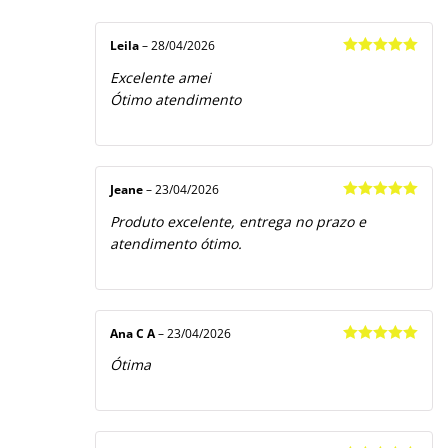
Avaliação
5
1
de
5
Leila
–
28/04/2026
Avaliação
5
Excelente amei
de 5
Ótimo atendimento
Jeane
–
23/04/2026
Avaliação
5
Produto excelente, entrega no prazo e
de 5
atendimento ótimo.
Ana C A
–
23/04/2026
Avaliação
5
Ótima
de 5