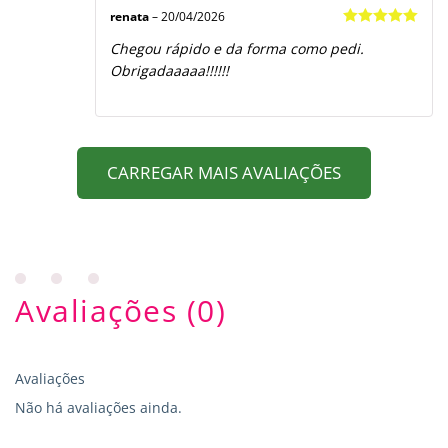
renata
–
20/04/2026
Avaliação
5
Chegou rápido e da forma como pedi.
de 5
Obrigadaaaaa!!!!!!
CARREGAR MAIS AVALIAÇÕES
Avaliações (0)
Avaliações
Não há avaliações ainda.