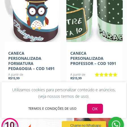
CANECA
CANECA
PERSONALIZADA
PERSONALIZADA
FORMATURA
PROFESSOR – COD 1091
PEDAGOGIA – COD 1491
A partir de
A partir de
R$
15,99
R$
15,99
Avaliação
5
de 5
COMPRAR
COMPRAR
Utilizamos cookies para personalizar conteúdo e anúncios,
(
veja nossos termos de uso
).
OK
TERMOS E CONDIÇÕES DE USO
Chame no Whatsapp