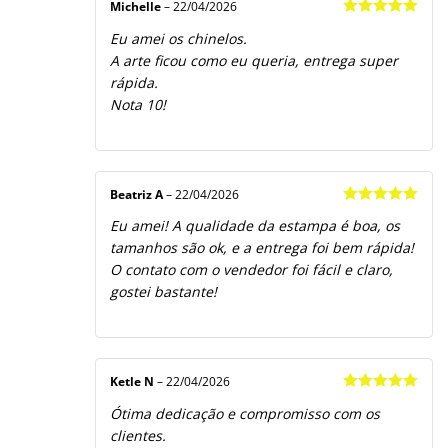
Michelle
–
22/04/2026
Avaliação
5
Eu amei os chinelos.
de 5
A arte ficou como eu queria, entrega super
rápida.
Nota 10!
Beatriz A
–
22/04/2026
Avaliação
5
Eu amei! A qualidade da estampa é boa, os
de 5
tamanhos são ok, e a entrega foi bem rápida!
O contato com o vendedor foi fácil e claro,
gostei bastante!
Ketle N
–
22/04/2026
Avaliação
5
Ótima dedicação e compromisso com os
de 5
clientes.