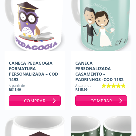
CANECA PEDAGOGIA
CANECA
FORMATURA
PERSONALIZADA
PERSONALIZADA – COD
CASAMENTO –
1493
PADRINHOS -COD 1132
A partir de
A partir de
R$
15,99
R$
15,99
Avaliação
5
de 5
COMPRAR
COMPRAR