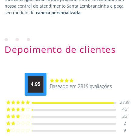
nossa central de atendimento Santa Lembrancinha e peça
seu modelo de
caneca personalizada
.
Depoimento de clientes
4.95
Baseado em 2819 avaliações
Avaliação
4.9514012061015
de 5
2738
45
Avaliação
5
de 5
25
Avaliação
4
de 5
2
Avaliação
3
de 5
9
Avaliação
2
de