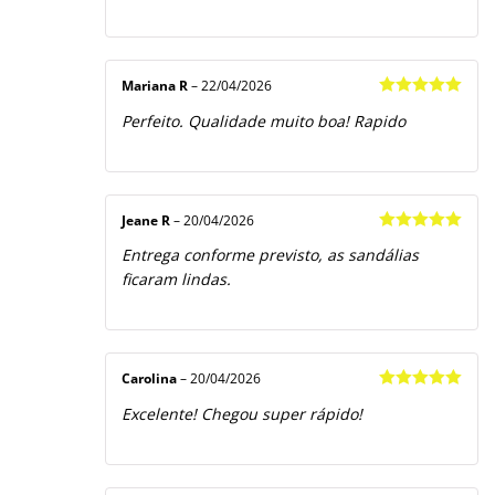
Mariana R
–
22/04/2026
Avaliação
5
Perfeito. Qualidade muito boa! Rapido
de 5
Jeane R
–
20/04/2026
Avaliação
5
Entrega conforme previsto, as sandálias
de 5
ficaram lindas.
Carolina
–
20/04/2026
Avaliação
5
Excelente! Chegou super rápido!
de 5