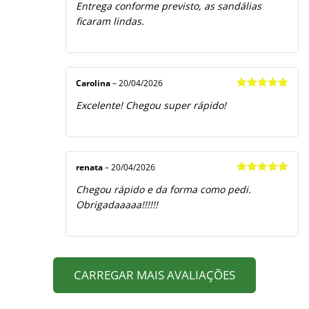
Entrega conforme previsto, as sandálias
de 5
ficaram lindas.
Carolina
–
20/04/2026
Avaliação
5
Excelente! Chegou super rápido!
de 5
renata
–
20/04/2026
Avaliação
5
Chegou rápido e da forma como pedi.
de 5
Obrigadaaaaa!!!!!!
CARREGAR MAIS AVALIAÇÕES