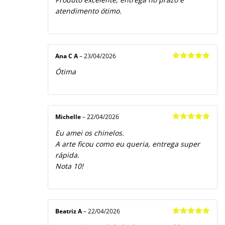
de 5
atendimento ótimo.
Ana C A
–
23/04/2026
Avaliação
5
Ótima
de 5
Michelle
–
22/04/2026
Avaliação
5
Eu amei os chinelos.
de 5
A arte ficou como eu queria, entrega super
rápida.
Nota 10!
Beatriz A
–
22/04/2026
Avaliação
5