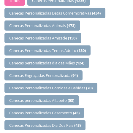
Todos
Canecas Personalizadas
(1235)
Canecas Personalizadas Datas Comemorativas
(434)
Canecas Personalizadas Animais
(173)
Canecas Personalizadas Amizade
(150)
Canecas Personalizadas Temas Adulto
(130)
Canecas personalizadas dia das Mães
(124)
Canecas Engraçadas Personalizada
(94)
Canecas Personalizadas Comidas e Bebidas
(70)
Canecas personalizadas Alfabeto
(53)
Canecas Personalizadas Casamento
(45)
Canecas Personalizadas Dia Dos Pais
(43)