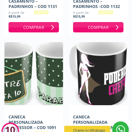
CASAMENTO –
CASAMENTO –
PADRINHOS – COD 1131
PADRINHOS -COD 1132
A partir de
A partir de
R$
15,99
R$
15,99
Avaliação
5
Avaliação
5
de 5
de 5
COMPRAR
COMPRAR
CANECA
CANECA
PERSONALIZADA
PERSONALIZADA
PROFESSOR – COD 1091
PODEROSA CHEFONA –
Chame no Whatsapp