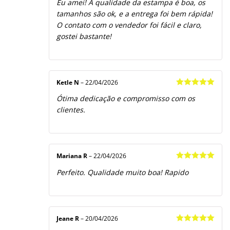
Eu amei! A qualidade da estampa é boa, os
de 5
tamanhos são ok, e a entrega foi bem rápida!
O contato com o vendedor foi fácil e claro,
gostei bastante!
Ketle N
–
22/04/2026
Avaliação
5
Ótima dedicação e compromisso com os
de 5
clientes.
Mariana R
–
22/04/2026
Avaliação
5
Perfeito. Qualidade muito boa! Rapido
de 5
Jeane R
–
20/04/2026
Avaliação
5