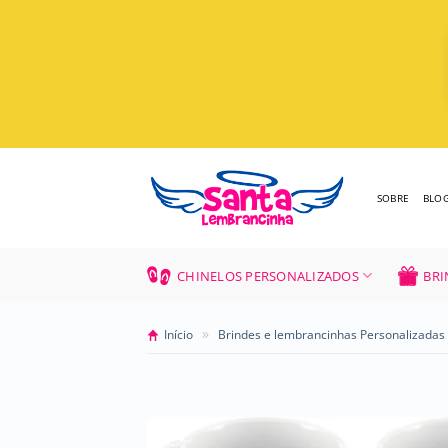
Skip
to
content
SOBRE
BLO
CHINELOS PERSONALIZADOS
BRI
»
Início
Brindes e lembrancinhas Personalizadas