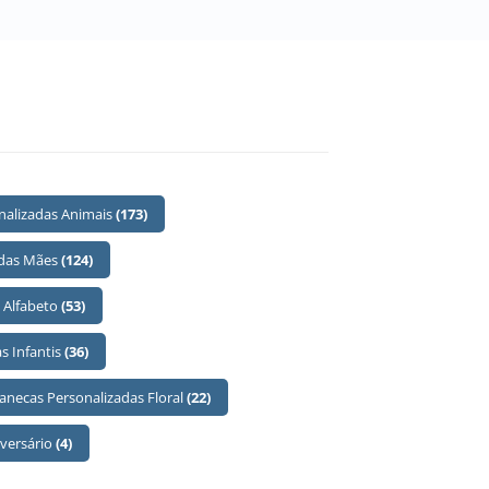
nalizadas Animais
(173)
 das Mães
(124)
 Alfabeto
(53)
s Infantis
(36)
anecas Personalizadas Floral
(22)
iversário
(4)