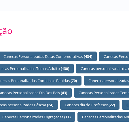
ção
Canecas Personalizadas Datas Comemorativas
(434)
Canecas Perso
necas Personalizadas Temas Adulto
(130)
Canecas personalizadas dia
necas Personalizadas Comidas e Bebidas
(70)
Canecas personalizadas
anecas Personalizadas Dia Dos Pais
(43)
Canecas Personalizadas Tema
ecas personalizadas Páscoa
(24)
Canecas dia do Professor
(22)
C
Canecas Personalizadas Engraçadas
(11)
Canecas Personalizadas An