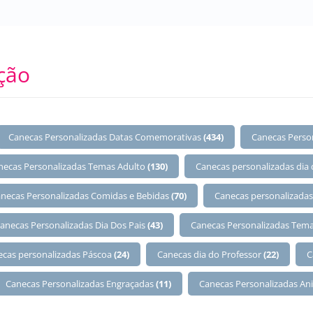
ção
Canecas Personalizadas Datas Comemorativas
(434)
Canecas Perso
necas Personalizadas Temas Adulto
(130)
Canecas personalizadas dia
necas Personalizadas Comidas e Bebidas
(70)
Canecas personalizadas
anecas Personalizadas Dia Dos Pais
(43)
Canecas Personalizadas Tema
ecas personalizadas Páscoa
(24)
Canecas dia do Professor
(22)
C
Canecas Personalizadas Engraçadas
(11)
Canecas Personalizadas An