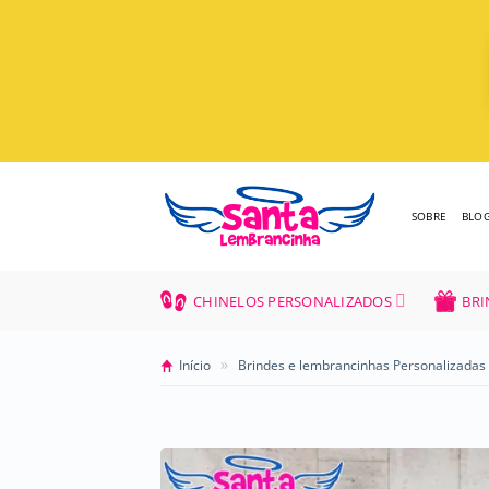
Skip
to
content
SOBRE
BLO
CHINELOS PERSONALIZADOS
BRI
»
Início
Brindes e lembrancinhas Personalizadas