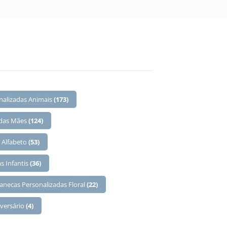
nalizadas Animais
(173)
 das Mães
(124)
 Alfabeto
(53)
s Infantis
(36)
anecas Personalizadas Floral
(22)
iversário
(4)