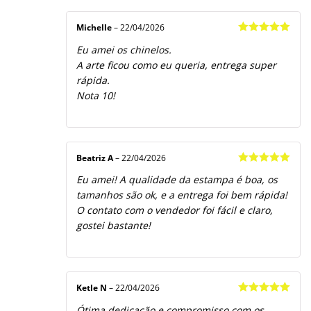
Michelle
–
22/04/2026
Avaliação
5
Eu amei os chinelos.
de 5
A arte ficou como eu queria, entrega super
rápida.
Nota 10!
Beatriz A
–
22/04/2026
Avaliação
5
Eu amei! A qualidade da estampa é boa, os
de 5
tamanhos são ok, e a entrega foi bem rápida!
O contato com o vendedor foi fácil e claro,
gostei bastante!
Ketle N
–
22/04/2026
Avaliação
5
Ótima dedicação e compromisso com os