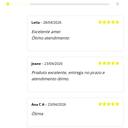
3
de 5
9
Avaliação
2
de
Avaliação
5
1
de
5
Leila
–
28/04/2026
Avaliação
5
Excelente amei
de 5
Ótimo atendimento
Jeane
–
23/04/2026
Avaliação
5
Produto excelente, entrega no prazo e
de 5
atendimento ótimo.
Ana C A
–
23/04/2026
Avaliação
5
Ótima
de 5