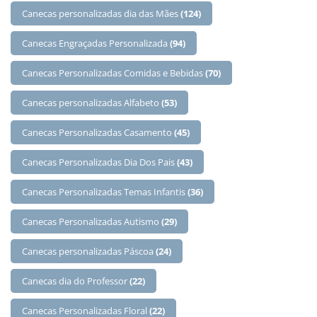
Canecas personalizadas dia das Mães
(124)
Canecas Engraçadas Personalizada
(94)
Canecas Personalizadas Comidas e Bebidas
(70)
Canecas personalizadas Alfabeto
(53)
Canecas Personalizadas Casamento
(45)
Canecas Personalizadas Dia Dos Pais
(43)
Canecas Personalizadas Temas Infantis
(36)
Canecas Personalizadas Autismo
(29)
Canecas personalizadas Páscoa
(24)
Canecas dia do Professor
(22)
Canecas Personalizadas Floral
(22)