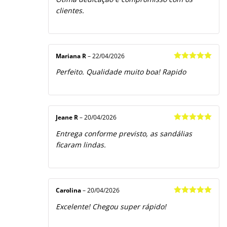
de 5
clientes.
Mariana R
–
22/04/2026
Avaliação
5
Perfeito. Qualidade muito boa! Rapido
de 5
Jeane R
–
20/04/2026
Avaliação
5
Entrega conforme previsto, as sandálias
de 5
ficaram lindas.
Carolina
–
20/04/2026
Avaliação
5
Excelente! Chegou super rápido!
de 5