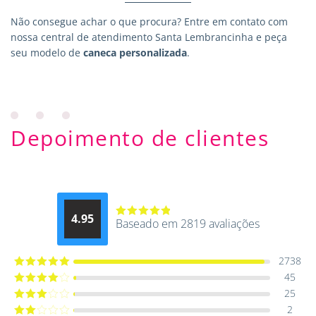
Não consegue achar o que procura?
Entre em contato
com
nossa central de atendimento Santa Lembrancinha e peça
seu modelo de
caneca personalizada
.
Depoimento de clientes
4.95
Baseado em 2819 avaliações
Avaliação
4.9514012061015
de 5
2738
45
Avaliação
5
de 5
25
Avaliação
4
de 5
2
Avaliação