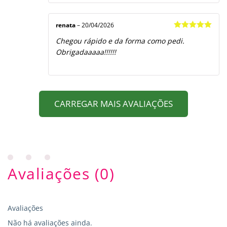
renata
–
20/04/2026
Avaliação
5
Chegou rápido e da forma como pedi.
de 5
Obrigadaaaaa!!!!!!
CARREGAR MAIS AVALIAÇÕES
Avaliações (0)
Avaliações
Não há avaliações ainda.