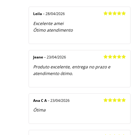
Avaliação
5
1
de
5
Leila
–
28/04/2026
Avaliação
5
Excelente amei
de 5
Ótimo atendimento
Jeane
–
23/04/2026
Avaliação
5
Produto excelente, entrega no prazo e
de 5
atendimento ótimo.
Ana C A
–
23/04/2026
Avaliação
5
Ótima
de 5