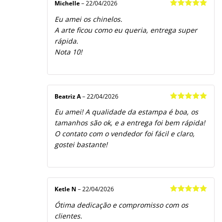
Michelle
–
22/04/2026
Avaliação
5
Eu amei os chinelos.
de 5
A arte ficou como eu queria, entrega super
rápida.
Nota 10!
Beatriz A
–
22/04/2026
Avaliação
5
Eu amei! A qualidade da estampa é boa, os
de 5
tamanhos são ok, e a entrega foi bem rápida!
O contato com o vendedor foi fácil e claro,
gostei bastante!
Ketle N
–
22/04/2026
Avaliação
5
Ótima dedicação e compromisso com os
de 5
clientes.