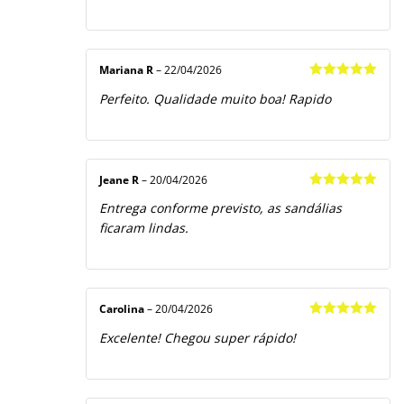
Mariana R
–
22/04/2026
Avaliação
5
Perfeito. Qualidade muito boa! Rapido
de 5
Jeane R
–
20/04/2026
Avaliação
5
Entrega conforme previsto, as sandálias
de 5
ficaram lindas.
Carolina
–
20/04/2026
Avaliação
5
Excelente! Chegou super rápido!
de 5