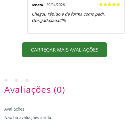
renata
–
20/04/2026
Avaliação
5
Chegou rápido e da forma como pedi.
de 5
Obrigadaaaaa!!!!!!
CARREGAR MAIS AVALIAÇÕES
Avaliações (0)
Avaliações
Não há avaliações ainda.