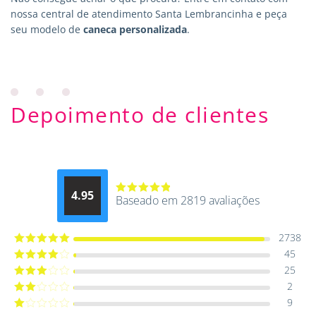
nossa central de atendimento Santa Lembrancinha e peça
seu modelo de
caneca personalizada
.
Depoimento de clientes
4.95
Baseado em 2819 avaliações
Avaliação
4.9514012061015
de 5
2738
45
Avaliação
5
de 5
25
Avaliação
4
de 5
2
Avaliação
3
de 5
9
Avaliação
2
de