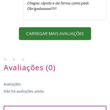
Avaliação
5
Chegou rápido e da forma como pedi.
de 5
Obrigadaaaaa!!!!!!
CARREGAR MAIS AVALIAÇÕES
Avaliações (0)
Avaliações
Não há avaliações ainda.