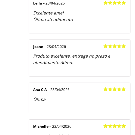
5
Leila
–
28/04/2026
Avaliação
5
Excelente amei
de 5
Ótimo atendimento
Jeane
–
23/04/2026
Avaliação
5
Produto excelente, entrega no prazo e
de 5
atendimento ótimo.
Ana C A
–
23/04/2026
Avaliação
5
Ótima
de 5
Michelle
–
22/04/2026
Avaliação
5