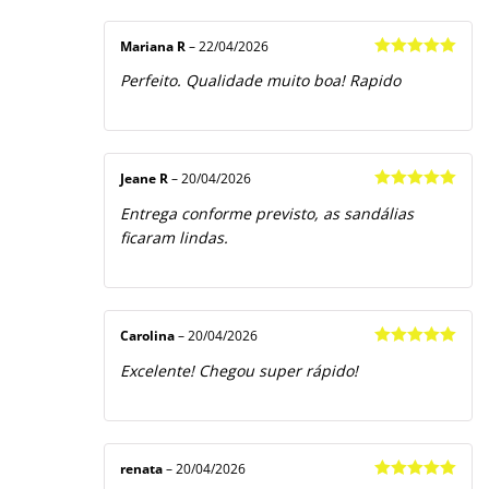
Mariana R
–
22/04/2026
Avaliação
5
Perfeito. Qualidade muito boa! Rapido
de 5
Jeane R
–
20/04/2026
Avaliação
5
Entrega conforme previsto, as sandálias
de 5
ficaram lindas.
Carolina
–
20/04/2026
Avaliação
5
Excelente! Chegou super rápido!
de 5
renata
–
20/04/2026