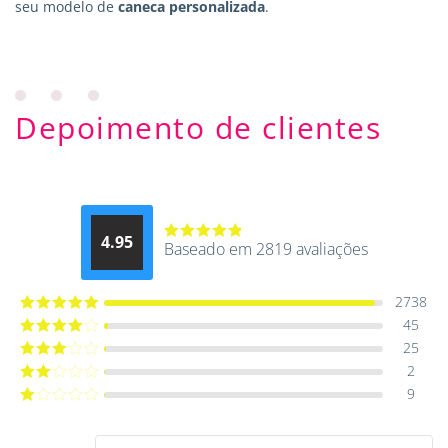
seu modelo de
caneca personalizada
.
Depoimento de clientes
4.95
Baseado em 2819 avaliações
Avaliação
4.9514012061015
de 5
2738
45
Avaliação
5
de 5
25
Avaliação
4
de 5
2
Avaliação
3
de 5
9
Avaliação
2
de
Avaliação
5
1
de