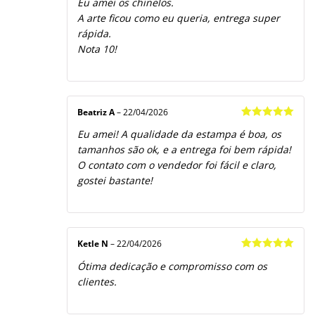
Eu amei os chinelos.
de 5
A arte ficou como eu queria, entrega super
rápida.
Nota 10!
Beatriz A
–
22/04/2026
Avaliação
5
Eu amei! A qualidade da estampa é boa, os
de 5
tamanhos são ok, e a entrega foi bem rápida!
O contato com o vendedor foi fácil e claro,
gostei bastante!
Ketle N
–
22/04/2026
Avaliação
5
Ótima dedicação e compromisso com os
de 5
clientes.