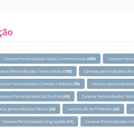
ção
Canecas Personalizadas Datas Comemorativas
(434)
Canecas Perso
necas Personalizadas Temas Adulto
(130)
Canecas personalizadas dia
necas Personalizadas Comidas e Bebidas
(70)
Canecas personalizadas
anecas Personalizadas Dia Dos Pais
(43)
Canecas Personalizadas Tema
ecas personalizadas Páscoa
(24)
Canecas dia do Professor
(22)
C
Canecas Personalizadas Engraçadas
(11)
Canecas Personalizadas An