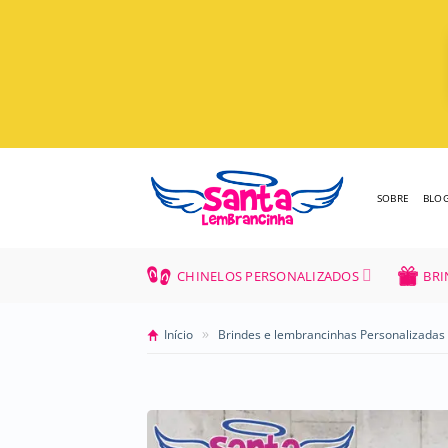
Skip
to
content
SOBRE
BLO
CHINELOS PERSONALIZADOS
BRI
»
Início
Brindes e lembrancinhas Personalizadas