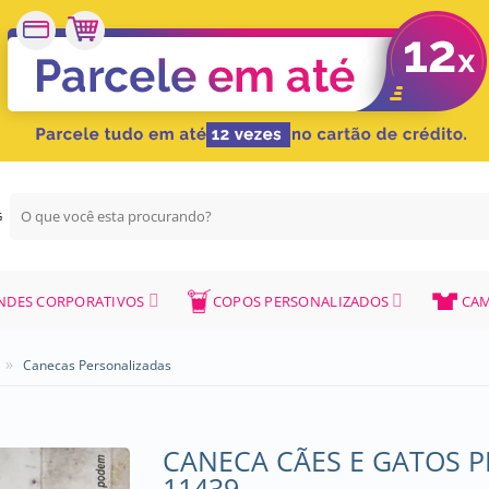
Pesquisar
G
por:
NDES CORPORATIVOS
COPOS PERSONALIZADOS
CAM
»
Canecas Personalizadas
CANECA CÃES E GATOS 
11439