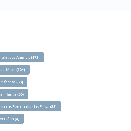
nalizadas Animais
(173)
 das Mães
(124)
 Alfabeto
(53)
s Infantis
(36)
anecas Personalizadas Floral
(22)
iversário
(4)