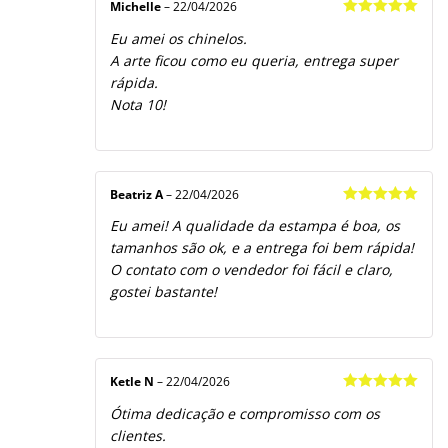
Michelle
–
22/04/2026
Avaliação
5
Eu amei os chinelos.
de 5
A arte ficou como eu queria, entrega super
rápida.
Nota 10!
Beatriz A
–
22/04/2026
Avaliação
5
Eu amei! A qualidade da estampa é boa, os
de 5
tamanhos são ok, e a entrega foi bem rápida!
O contato com o vendedor foi fácil e claro,
gostei bastante!
Ketle N
–
22/04/2026
Avaliação
5
Ótima dedicação e compromisso com os
de 5
clientes.