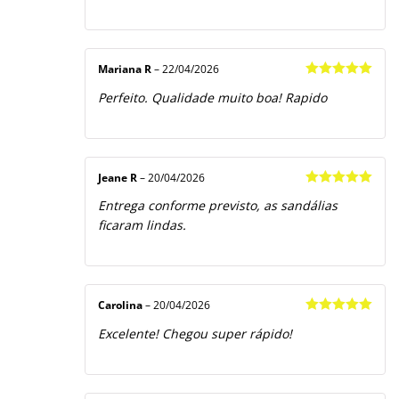
Mariana R
–
22/04/2026
Avaliação
5
Perfeito. Qualidade muito boa! Rapido
de 5
Jeane R
–
20/04/2026
Avaliação
5
Entrega conforme previsto, as sandálias
de 5
ficaram lindas.
Carolina
–
20/04/2026
Avaliação
5
Excelente! Chegou super rápido!
de 5