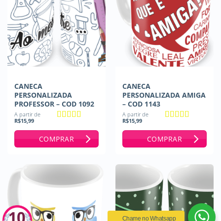
CANECA
CANECA
PERSONALIZADA
PERSONALIZADA AMIGA
PROFESSOR – COD 1092
– COD 1143
A partir de
A partir de
R$
15,99
R$
15,99
Avaliação
5
Avaliação
5
de 5
de 5
COMPRAR
COMPRAR
Chame no Whatsapp