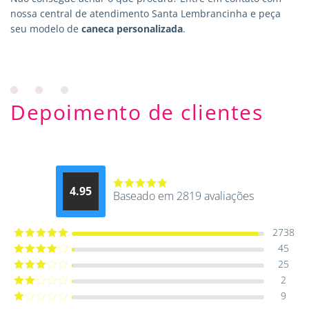
nossa central de atendimento Santa Lembrancinha e peça
seu modelo de
caneca personalizada
.
Depoimento de clientes
4.95
Baseado em 2819 avaliações
Avaliação
4.9514012061015
de 5
2738
45
Avaliação
5
de 5
25
Avaliação
4
de 5
2
Avaliação
3
de 5
9
Avaliação
2
de