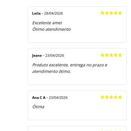
Avaliação
5
1
de
5
Leila
–
28/04/2026
Avaliação
5
Excelente amei
de 5
Ótimo atendimento
Jeane
–
23/04/2026
Avaliação
5
Produto excelente, entrega no prazo e
de 5
atendimento ótimo.
Ana C A
–
23/04/2026
Avaliação
5
Ótima
de 5