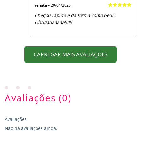
renata
–
20/04/2026
Avaliação
5
Chegou rápido e da forma como pedi.
de 5
Obrigadaaaaa!!!!!!
CARREGAR MAIS AVALIAÇÕES
Avaliações (0)
Avaliações
Não há avaliações ainda.