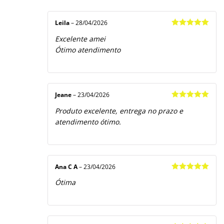
Avaliação
5
1
de
5
Leila
–
28/04/2026
Avaliação
5
Excelente amei
de 5
Ótimo atendimento
Jeane
–
23/04/2026
Avaliação
5
Produto excelente, entrega no prazo e
de 5
atendimento ótimo.
Ana C A
–
23/04/2026
Avaliação
5
Ótima
de 5