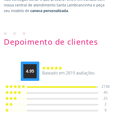
nossa central de atendimento Santa Lembrancinha e peça
seu modelo de
caneca personalizada
.
Depoimento de clientes
4.95
Baseado em 2819 avaliações
Avaliação
4.9514012061015
de 5
2738
45
Avaliação
5
de 5
25
Avaliação
4
de 5
2
Avaliação
3
de 5
9
Avaliação
2
de