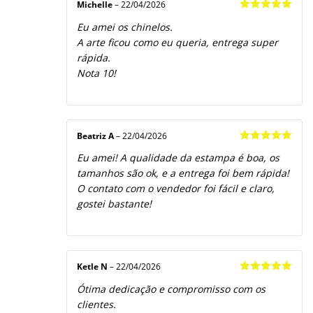
Michelle
–
22/04/2026
Avaliação
5
Eu amei os chinelos.
de 5
A arte ficou como eu queria, entrega super
rápida.
Nota 10!
Beatriz A
–
22/04/2026
Avaliação
5
Eu amei! A qualidade da estampa é boa, os
de 5
tamanhos são ok, e a entrega foi bem rápida!
O contato com o vendedor foi fácil e claro,
gostei bastante!
Ketle N
–
22/04/2026
Avaliação
5
Ótima dedicação e compromisso com os
de 5
clientes.