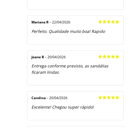
Mariana R
–
22/04/2026
Avaliação
5
Perfeito. Qualidade muito boa! Rapido
de 5
Jeane R
–
20/04/2026
Avaliação
5
Entrega conforme previsto, as sandálias
de 5
ficaram lindas.
Carolina
–
20/04/2026
Avaliação
5
Excelente! Chegou super rápido!
de 5