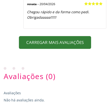
renata
–
20/04/2026
Avaliação
5
Chegou rápido e da forma como pedi.
de 5
Obrigadaaaaa!!!!!!
CARREGAR MAIS AVALIAÇÕES
Avaliações (0)
Avaliações
Não há avaliações ainda.