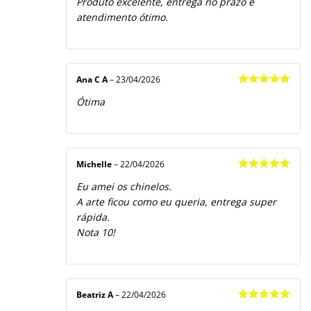
Produto excelente, entrega no prazo e
de 5
atendimento ótimo.
Ana C A
–
23/04/2026
Avaliação
5
Ótima
de 5
Michelle
–
22/04/2026
Avaliação
5
Eu amei os chinelos.
de 5
A arte ficou como eu queria, entrega super
rápida.
Nota 10!
Beatriz A
–
22/04/2026
Avaliação
5