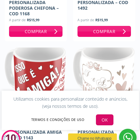
PERSONALIZADA
PERSONALIZADA – COD
PODEROSA CHEFONA –
1492
COD 1168
A partir de
R$
15,99
A partir de
R$
15,99
COMPRAR
COMPRAR
Utilizamos cookies para personalizar conteúdo e anúncios,
(
veja nossos termos de uso
).
OK
TERMOS E CONDIÇÕES DE USO
CANECA
CANECA
PERSONALIZADA AMIGA
PERSONALIZADA
– COD 1143
CASAMENTO –
Chame no Whatsapp