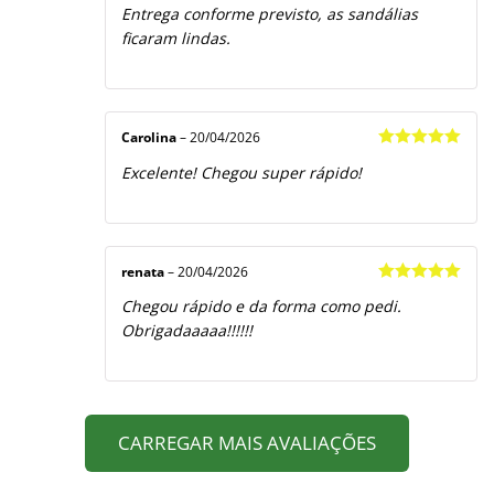
Avaliação
5
Entrega conforme previsto, as sandálias
de 5
ficaram lindas.
Carolina
–
20/04/2026
Avaliação
5
Excelente! Chegou super rápido!
de 5
renata
–
20/04/2026
Avaliação
5
Chegou rápido e da forma como pedi.
de 5
Obrigadaaaaa!!!!!!
CARREGAR MAIS AVALIAÇÕES