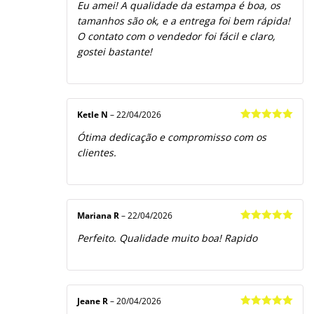
Eu amei! A qualidade da estampa é boa, os
de 5
tamanhos são ok, e a entrega foi bem rápida!
O contato com o vendedor foi fácil e claro,
gostei bastante!
Ketle N
–
22/04/2026
Avaliação
5
Ótima dedicação e compromisso com os
de 5
clientes.
Mariana R
–
22/04/2026
Avaliação
5
Perfeito. Qualidade muito boa! Rapido
de 5
Jeane R
–
20/04/2026