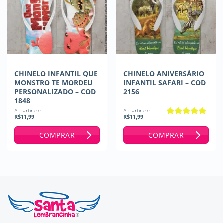
CHINELO INFANTIL QUE
CHINELO ANIVERSÁRIO
MONSTRO TE MORDEU
INFANTIL SAFARI – COD
PERSONALIZADO – COD
2156
1848
A partir de
A partir de
R$
11,99
R$
11,99
Avaliação
5
de 5
COMPRAR
COMPRAR