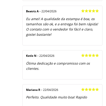
Beatriz A
–
22/04/2026
Avaliação
5
Eu amei! A qualidade da estampa é boa, os
de 5
tamanhos são ok, e a entrega foi bem rápida!
O contato com o vendedor foi fácil e claro,
gostei bastante!
Ketle N
–
22/04/2026
Avaliação
5
Ótima dedicação e compromisso com os
de 5
clientes.
Mariana R
–
22/04/2026
Avaliação
5
Perfeito. Qualidade muito boa! Rapido
de 5