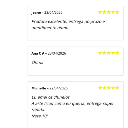
Jeane
–
23/04/2026
Avaliação
5
Produto excelente, entrega no prazo e
de 5
atendimento ótimo.
Ana C A
–
23/04/2026
Avaliação
5
Ótima
de 5
Michelle
–
22/04/2026
Avaliação
5
Eu amei os chinelos.
de 5
A arte ficou como eu queria, entrega super
rápida.
Nota 10!