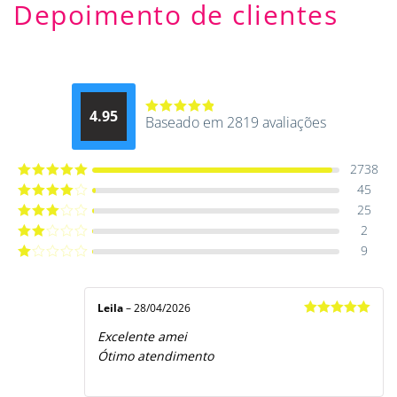
Depoimento de clientes
4.95
Baseado em 2819 avaliações
Avaliação
4.9514012061015
de 5
2738
45
Avaliação
5
de 5
25
Avaliação
4
de 5
2
Avaliação
3
de 5
9
Avaliação
2
de
Avaliação
5
1
de
5
Leila
–
28/04/2026
Avaliação
5
Excelente amei
de 5
Ótimo atendimento