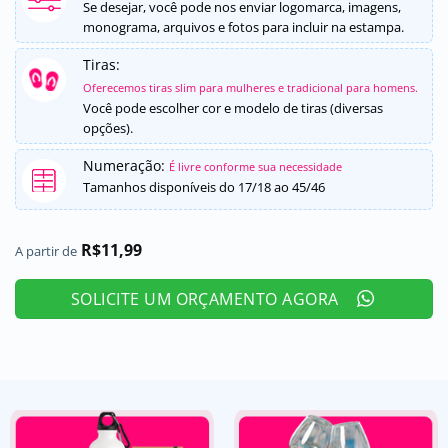
5, com
Se desejar, você pode nos enviar logomarca, imagens,
baseado em
monograma, arquivos e fotos para incluir na estampa.
avaliações
de clientes
Tiras:
Oferecemos tiras slim para mulheres e tradicional para homens.
Você pode escolher cor e modelo de tiras (diversas
opções).
Numeração:
É livre conforme sua necessidade
Tamanhos disponíveis do 17/18 ao 45/46
R$
11,99
A partir de
SOLICITE UM ORÇAMENTO AGORA