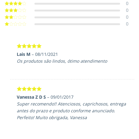
0
Avaliação
5
de 5
0
Avaliação
4
de 5
0
Avaliação
3
de 5
0
Avaliação
2
de
Avaliação
5
1
de
5
Avaliação
5
Lais M
–
08/11/2021
de 5
Os produtos são lindos, ótimo atendimento
Avaliação
5
Vanessa Z D S
–
09/01/2017
de 5
Super recomendo!! Atenciosos, caprichosos, entrega
antes do prazo e produto conforme anunciado.
Perfeito! Muito obrigada, Vanessa