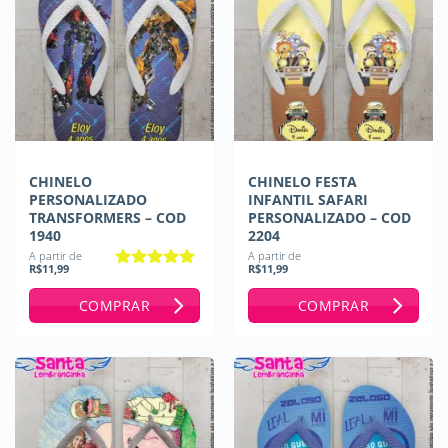
CHINELO
CHINELO FESTA
PERSONALIZADO
INFANTIL SAFARI
TRANSFORMERS – COD
PERSONALIZADO – COD
1940
2204
A partir de
A partir de
R$
11,99
R$
11,99
Avaliação
5
de 5
COMPRAR
COMPRAR