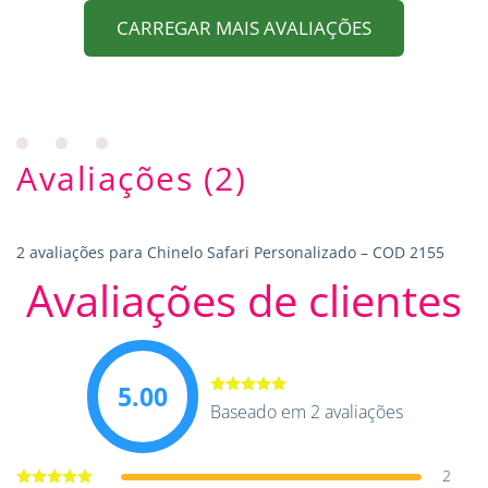
CARREGAR MAIS AVALIAÇÕES
Avaliações (2)
2 avaliações para
Chinelo Safari Personalizado – COD 2155
Avaliações de clientes
5.00
Avaliação
Baseado em 2 avaliações
5.00
de 5
2