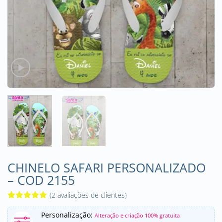
CHINELO SAFARI PERSONALIZADO
– COD 2155
(
2
avaliações de clientes)
Avaliado
2
Personalização:
como
5
de
Alteração e criação 100% gratuita