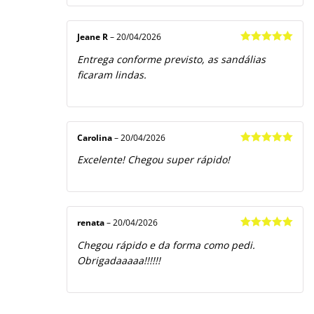
Jeane R
–
20/04/2026
Avaliação
5
Entrega conforme previsto, as sandálias
de 5
ficaram lindas.
Carolina
–
20/04/2026
Avaliação
5
Excelente! Chegou super rápido!
de 5
renata
–
20/04/2026
Avaliação
5
Chegou rápido e da forma como pedi.
de 5
Obrigadaaaaa!!!!!!