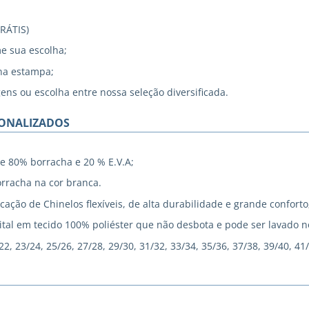
GRÁTIS)
me sua escolha;
na estampa;
gens ou escolha entre nossa seleção diversificada.
SONALIZADOS
e 80% borracha e 20 % E.V.A;
rracha na cor branca.
cação de Chinelos flexíveis, de alta durabilidade e grande conforto
tal em tecido 100% poliéster que não desbota e pode ser lavado 
, 23/24, 25/26, 27/28, 29/30, 31/32, 33/34, 35/36, 37/38, 39/40, 41