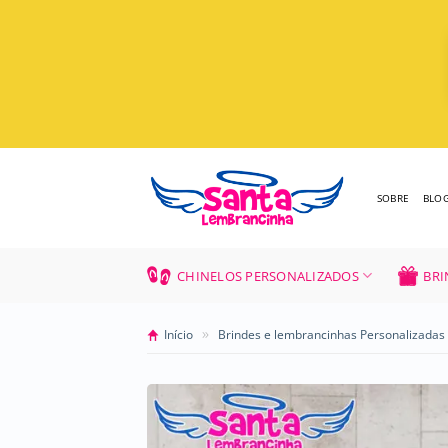
Skip
to
content
SOBRE
BLO
CHINELOS PERSONALIZADOS
BRI
»
Início
Brindes e lembrancinhas Personalizadas