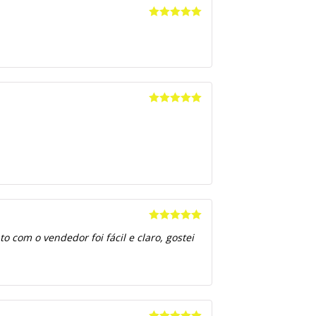
Avaliação
5
de 5
Avaliação
5
de 5
Avaliação
5
 com o vendedor foi fácil e claro, gostei
de 5