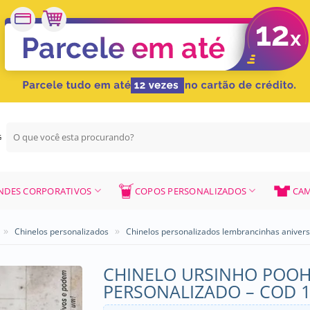
Pesquisar
G
por:
NDES CORPORATIVOS
COPOS PERSONALIZADOS
CAM
»
»
Chinelos personalizados
Chinelos personalizados lembrancinhas aniver
CHINELO URSINHO POOH
PERSONALIZADO – COD 