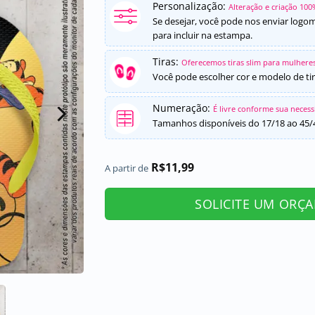
Personalização:
Alteração e criação 100
Se desejar, você pode nos enviar logo
para incluir na estampa.
Tiras:
Oferecemos tiras slim para mulheres
Você pode escolher cor e modelo de tir
Numeração:
É livre conforme sua neces
Tamanhos disponíveis do 17/18 ao 45/
R$
11,99
A partir de
SOLICITE UM ORÇ