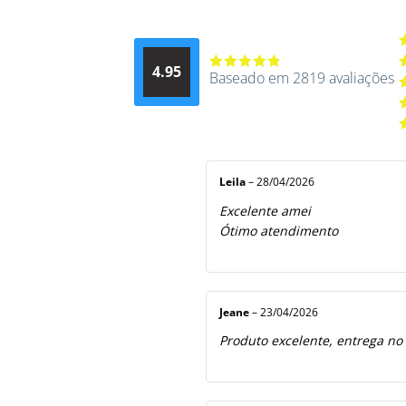
A
4.95
d
Baseado em 2819 avaliações
Avaliação
A
4.9514012061015
4
A
de 5
3
A
2
A
5
1
d
5
Leila
–
28/04/2026
Excelente amei
Ótimo atendimento
Jeane
–
23/04/2026
Produto excelente, entrega no