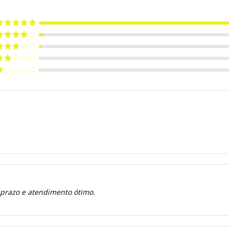
valiação
5
e 5
valiação
de 5
valiação
de 5
valiação
de
valiação
e
 prazo e atendimento ótimo.