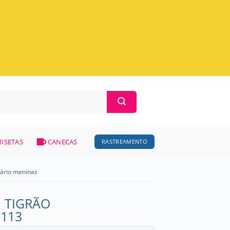
ISETAS
CANECAS
RASTREAMENTO
sário meninas
 TIGRÃO
1113