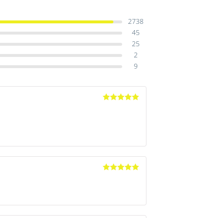
2738
45
25
2
9
Avaliação
5
de 5
Avaliação
5
de 5