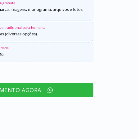
% gratuita
marca, imagens, monograma, arquivos e fotos
 e tradicional para homens.
as (diversas opções).
sidade
46
AMENTO AGORA