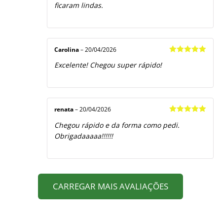
ficaram lindas.
Carolina
–
20/04/2026
Avaliação
5
Excelente! Chegou super rápido!
de 5
renata
–
20/04/2026
Avaliação
5
Chegou rápido e da forma como pedi.
de 5
Obrigadaaaaa!!!!!!
CARREGAR MAIS AVALIAÇÕES