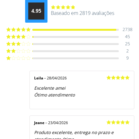
4.95
Baseado em 2819 avaliações
Avaliação
4.9514012061015
de 5
2738
45
Avaliação
5
de 5
25
Avaliação
4
de 5
2
Avaliação
3
de 5
9
Avaliação
2
de
Avaliação
5
1
de
5
Leila
–
28/04/2026
Avaliação
5
Excelente amei
de 5
Ótimo atendimento
Jeane
–
23/04/2026
Avaliação
5
Produto excelente, entrega no prazo e
de 5