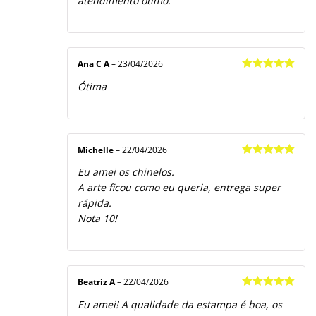
atendimento ótimo.
Ana C A
–
23/04/2026
Avaliação
5
Ótima
de 5
Michelle
–
22/04/2026
Avaliação
5
Eu amei os chinelos.
de 5
A arte ficou como eu queria, entrega super
rápida.
Nota 10!
Beatriz A
–
22/04/2026
Avaliação
5
Eu amei! A qualidade da estampa é boa, os
de 5