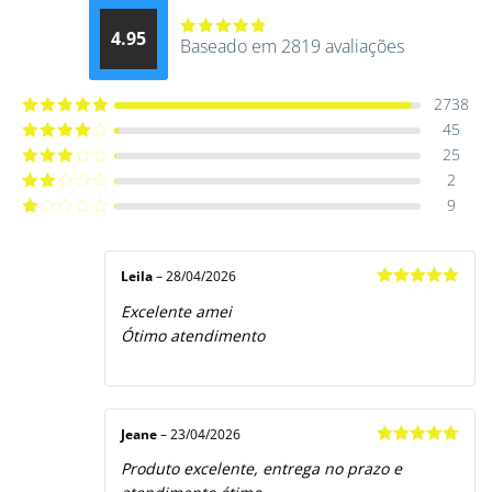
4.95
Baseado em 2819 avaliações
Avaliação
4.9514012061015
de 5
2738
45
Avaliação
5
de 5
25
Avaliação
4
de 5
2
Avaliação
3
de 5
9
Avaliação
2
de
Avaliação
5
1
de
5
Leila
–
28/04/2026
Avaliação
5
Excelente amei
de 5
Ótimo atendimento
Jeane
–
23/04/2026
Avaliação
5
Produto excelente, entrega no prazo e
de 5