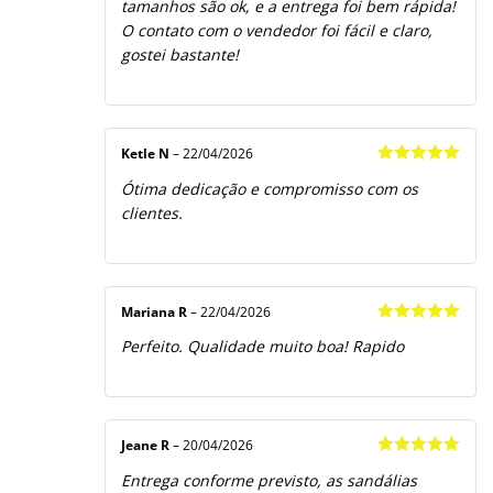
tamanhos são ok, e a entrega foi bem rápida!
O contato com o vendedor foi fácil e claro,
gostei bastante!
Ketle N
–
22/04/2026
Avaliação
5
Ótima dedicação e compromisso com os
de 5
clientes.
Mariana R
–
22/04/2026
Avaliação
5
Perfeito. Qualidade muito boa! Rapido
de 5
Jeane R
–
20/04/2026
Avaliação
5
Entrega conforme previsto, as sandálias
de 5