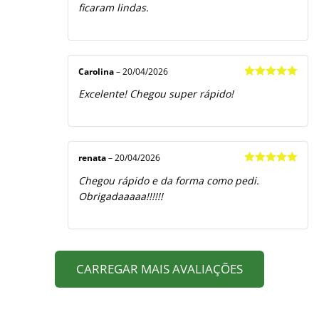
ficaram lindas.
Carolina
–
20/04/2026
Avaliação
5
Excelente! Chegou super rápido!
de 5
renata
–
20/04/2026
Avaliação
5
Chegou rápido e da forma como pedi.
de 5
Obrigadaaaaa!!!!!!
CARREGAR MAIS AVALIAÇÕES