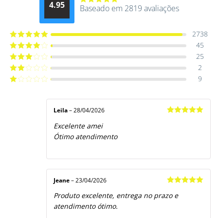
4.95
Baseado em 2819 avaliações
Avaliação
4.9514012061015
de 5
2738
45
Avaliação
5
de 5
25
Avaliação
4
de 5
2
Avaliação
3
de 5
9
Avaliação
2
de
Avaliação
5
1
de
5
Leila
–
28/04/2026
Avaliação
5
Excelente amei
de 5
Ótimo atendimento
Jeane
–
23/04/2026
Avaliação
5
Produto excelente, entrega no prazo e
de 5
atendimento ótimo.