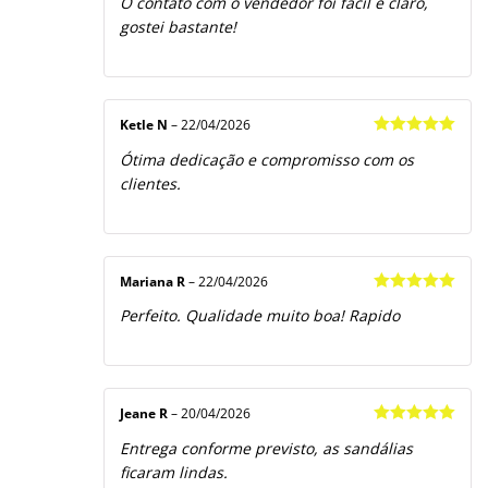
O contato com o vendedor foi fácil e claro,
gostei bastante!
Ketle N
–
22/04/2026
Avaliação
5
Ótima dedicação e compromisso com os
de 5
clientes.
Mariana R
–
22/04/2026
Avaliação
5
Perfeito. Qualidade muito boa! Rapido
de 5
Jeane R
–
20/04/2026
Avaliação
5
Entrega conforme previsto, as sandálias
de 5
ficaram lindas.