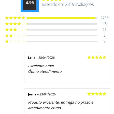
4.95
Baseado em 2819 avaliações
Avaliação
4.9514012061015
de 5
2738
45
Avaliação
5
de 5
25
Avaliação
4
de 5
2
Avaliação
3
de 5
9
Avaliação
2
de
Avaliação
5
1
de
5
Leila
–
28/04/2026
Avaliação
5
Excelente amei
de 5
Ótimo atendimento
Jeane
–
23/04/2026
Avaliação
5
Produto excelente, entrega no prazo e
de 5
atendimento ótimo.