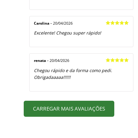
Carolina
–
20/04/2026
Avaliação
5
Excelente! Chegou super rápido!
de 5
renata
–
20/04/2026
Avaliação
5
Chegou rápido e da forma como pedi.
de 5
Obrigadaaaaa!!!!!!
CARREGAR MAIS AVALIAÇÕES