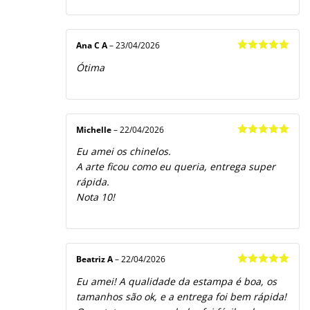
Ana C A
–
23/04/2026
Avaliação
5
Ótima
de 5
Michelle
–
22/04/2026
Avaliação
5
Eu amei os chinelos.
de 5
A arte ficou como eu queria, entrega super
rápida.
Nota 10!
Beatriz A
–
22/04/2026
Avaliação
5
Eu amei! A qualidade da estampa é boa, os
de 5
tamanhos são ok, e a entrega foi bem rápida!