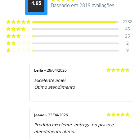
4.95
Baseado em 2819 avaliações
Avaliação
4.9514012061015
de 5
2738
45
Avaliação
5
de 5
25
Avaliação
4
de 5
2
Avaliação
3
de 5
9
Avaliação
2
de
Avaliação
5
1
de
5
Leila
–
28/04/2026
Avaliação
5
Excelente amei
de 5
Ótimo atendimento
Jeane
–
23/04/2026
Avaliação
5
Produto excelente, entrega no prazo e
de 5
atendimento ótimo.