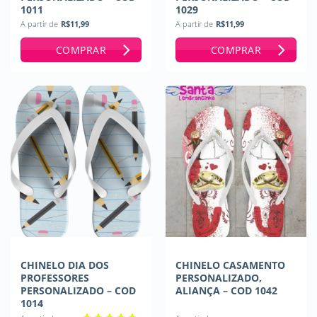
1011
1029
A partir de
R$
11,99
A partir de
R$
11,99
COMPRAR
COMPRAR
CHINELO DIA DOS
CHINELO CASAMENTO
PROFESSORES
PERSONALIZADO,
PERSONALIZADO – COD
ALIANÇA – COD 1042
1014