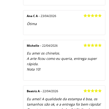
Ana C A
–
23/04/2026
Avaliação
5
Ótima
de 5
Michelle
–
22/04/2026
Avaliação
5
Eu amei os chinelos.
de 5
A arte ficou como eu queria, entrega super
rápida.
Nota 10!
Beatriz A
–
22/04/2026
Avaliação
5
Eu amei! A qualidade da estampa é boa, os
de 5
tamanhos são ok, e a entrega foi bem rápida!