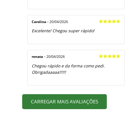
Carolina
–
20/04/2026
Avaliação
5
Excelente! Chegou super rápido!
de 5
renata
–
20/04/2026
Avaliação
5
Chegou rápido e da forma como pedi.
de 5
Obrigadaaaaa!!!!!!
CARREGAR MAIS AVALIAÇÕES