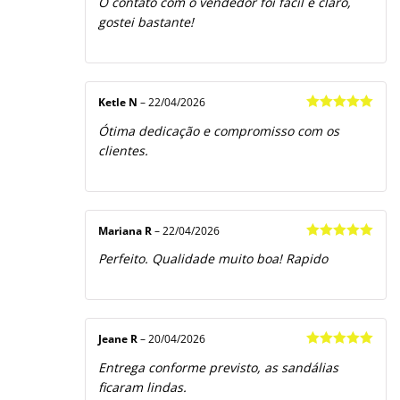
O contato com o vendedor foi fácil e claro,
gostei bastante!
Ketle N
–
22/04/2026
Avaliação
5
Ótima dedicação e compromisso com os
de 5
clientes.
Mariana R
–
22/04/2026
Avaliação
5
Perfeito. Qualidade muito boa! Rapido
de 5
Jeane R
–
20/04/2026
Avaliação
5
Entrega conforme previsto, as sandálias
de 5
ficaram lindas.