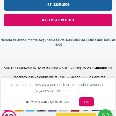
(48) 3285-2503
RASTREAR PEDIDO
Horário de atendimento:
Segunda a Sexta: Das 08:00 ao 12:00 e das 13:30 às
18:00
SANTA LEMBRANCINHA PERSONALIZADOS / CNPJ:
25.239.340/0001-09
/ Endereço Rua Valentim Vieira, 2010 – Galpão 3 – Rio Caveiras,
Utilizamos cookies para personalizar conteúdo e anúncios,
Biguaçu – SC, 88160-302
(
veja nossos termos de uso
).
OK
TERMOS E CONDIÇÕES DE USO