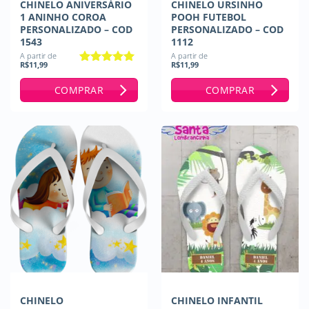
CHINELO ANIVERSÁRIO
CHINELO URSINHO
1 ANINHO COROA
POOH FUTEBOL
PERSONALIZADO – COD
PERSONALIZADO – COD
1543
1112
A partir de
A partir de
R$
11,99
R$
11,99
Avaliação
5
de 5
COMPRAR
COMPRAR
CHINELO
CHINELO INFANTIL