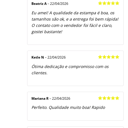
Beatriz A
–
22/04/2026
Avaliação
5
Eu amei! A qualidade da estampa é boa, os
de 5
tamanhos são ok, e a entrega foi bem rápida!
O contato com o vendedor foi fácil e claro,
gostei bastante!
Ketle N
–
22/04/2026
Avaliação
5
Ótima dedicação e compromisso com os
de 5
clientes.
Mariana R
–
22/04/2026
Avaliação
5
Perfeito. Qualidade muito boa! Rapido
de 5