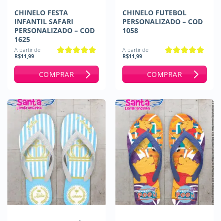
CHINELO FESTA
CHINELO FUTEBOL
INFANTIL SAFARI
PERSONALIZADO – COD
PERSONALIZADO – COD
1058
1625
A partir de
A partir de
R$
11,99
R$
11,99
Avaliação
5
Avaliação
5
de 5
de 5
COMPRAR
COMPRAR