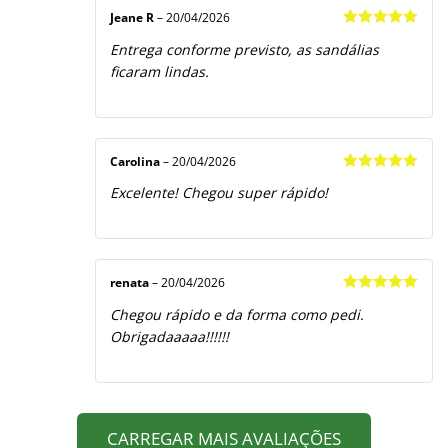
Jeane R
–
20/04/2026
Avaliação
5
Entrega conforme previsto, as sandálias
de 5
ficaram lindas.
Carolina
–
20/04/2026
Avaliação
5
Excelente! Chegou super rápido!
de 5
renata
–
20/04/2026
Avaliação
5
Chegou rápido e da forma como pedi.
de 5
Obrigadaaaaa!!!!!!
CARREGAR MAIS AVALIAÇÕES