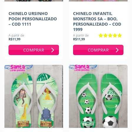
CHINELO URSINHO
CHINELO INFANTIL
POOH PERSONALIZADO
MONSTROS SA – BOO,
– COD 1111
PERSONALIZADO – COD
1999
A partir de
A partir de
R$
11,99
R$
11,99
Avaliação
5
de 5
COMPRAR
COMPRAR