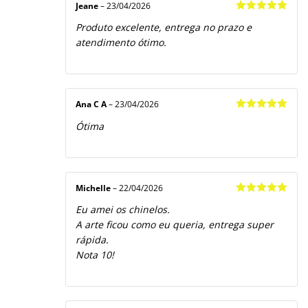
Jeane
–
23/04/2026
Avaliação
5
Produto excelente, entrega no prazo e
de 5
atendimento ótimo.
Ana C A
–
23/04/2026
Avaliação
5
Ótima
de 5
Michelle
–
22/04/2026
Avaliação
5
Eu amei os chinelos.
de 5
A arte ficou como eu queria, entrega super
rápida.
Nota 10!