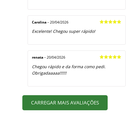
Carolina
–
20/04/2026
Avaliação
5
Excelente! Chegou super rápido!
de 5
renata
–
20/04/2026
Avaliação
5
Chegou rápido e da forma como pedi.
de 5
Obrigadaaaaa!!!!!!
CARREGAR MAIS AVALIAÇÕES