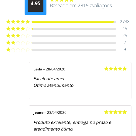
4.95
Baseado em 2819 avaliações
Avaliação
4.9514012061015
de 5
2738
45
Avaliação
5
de 5
25
Avaliação
4
de 5
2
Avaliação
3
de 5
9
Avaliação
2
de
Avaliação
5
1
de
5
Leila
–
28/04/2026
Avaliação
5
Excelente amei
de 5
Ótimo atendimento
Jeane
–
23/04/2026
Avaliação
5
Produto excelente, entrega no prazo e
de 5
atendimento ótimo.