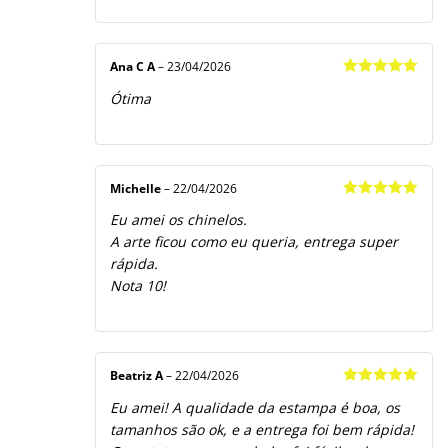
Ana C A
–
23/04/2026
Avaliação
5
Ótima
de 5
Michelle
–
22/04/2026
Avaliação
5
Eu amei os chinelos.
de 5
A arte ficou como eu queria, entrega super
rápida.
Nota 10!
Beatriz A
–
22/04/2026
Avaliação
5
Eu amei! A qualidade da estampa é boa, os
de 5
tamanhos são ok, e a entrega foi bem rápida!