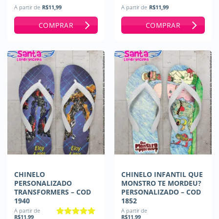
A partir de
R$
11,99
A partir de
R$
11,99
COMPRAR
COMPRAR
CHINELO
CHINELO INFANTIL QUE
PERSONALIZADO
MONSTRO TE MORDEU?
TRANSFORMERS – COD
PERSONALIZADO – COD
1940
1852
A partir de
A partir de
R$
11,99
R$
11,99