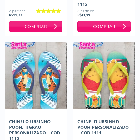
1112
A partir de
A partir de
R$
11,99
R$
11,99
Avaliação
5
de 5
COMPRAR
COMPRAR
CHINELO URSINHO
CHINELO URSINHO
POOH, TIGRÃO
POOH PERSONALIZADO
PERSONALIZADO – COD
– COD 1111
1110