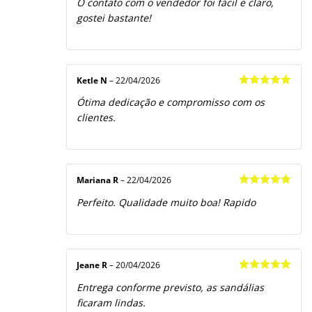
O contato com o vendedor foi fácil e claro,
gostei bastante!
Ketle N
–
22/04/2026
Avaliação
5
Ótima dedicação e compromisso com os
de 5
clientes.
Mariana R
–
22/04/2026
Avaliação
5
Perfeito. Qualidade muito boa! Rapido
de 5
Jeane R
–
20/04/2026
Avaliação
5
Entrega conforme previsto, as sandálias
de 5
ficaram lindas.