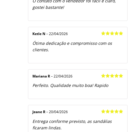
O contato com o vendedor foi fácil e claro,
gostei bastante!
Ketle N
–
22/04/2026
Avaliação
5
Ótima dedicação e compromisso com os
de 5
clientes.
Mariana R
–
22/04/2026
Avaliação
5
Perfeito. Qualidade muito boa! Rapido
de 5
Jeane R
–
20/04/2026
Avaliação
5
Entrega conforme previsto, as sandálias
de 5
ficaram lindas.