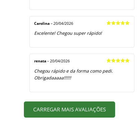
Carolina
–
20/04/2026
Avaliação
5
Excelente! Chegou super rápido!
de 5
renata
–
20/04/2026
Avaliação
5
Chegou rápido e da forma como pedi.
de 5
Obrigadaaaaa!!!!!!
CARREGAR MAIS AVALIAÇÕES