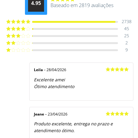
4.95
Baseado em 2819 avaliações
Avaliação
4.9514012061015
de 5
2738
45
Avaliação
5
de 5
25
Avaliação
4
de 5
2
Avaliação
3
de 5
9
Avaliação
2
de
Avaliação
5
1
de
5
Leila
–
28/04/2026
Avaliação
5
Excelente amei
de 5
Ótimo atendimento
Jeane
–
23/04/2026
Avaliação
5
Produto excelente, entrega no prazo e
de 5
atendimento ótimo.