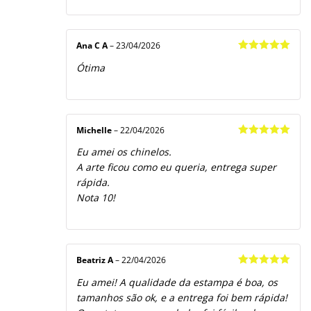
Ana C A
–
23/04/2026
Avaliação
5
Ótima
de 5
Michelle
–
22/04/2026
Avaliação
5
Eu amei os chinelos.
de 5
A arte ficou como eu queria, entrega super
rápida.
Nota 10!
Beatriz A
–
22/04/2026
Avaliação
5
Eu amei! A qualidade da estampa é boa, os
de 5
tamanhos são ok, e a entrega foi bem rápida!