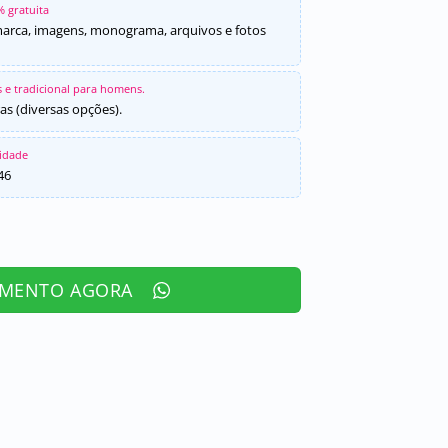
% gratuita
marca, imagens, monograma, arquivos e fotos
 e tradicional para homens.
as (diversas opções).
sidade
46
AMENTO AGORA