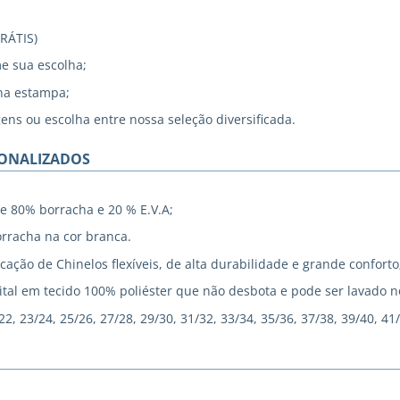
GRÁTIS)
me sua escolha;
na estampa;
gens ou escolha entre nossa seleção diversificada.
SONALIZADOS
e 80% borracha e 20 % E.V.A;
rracha na cor branca.
cação de Chinelos flexíveis, de alta durabilidade e grande conforto
tal em tecido 100% poliéster que não desbota e pode ser lavado 
, 23/24, 25/26, 27/28, 29/30, 31/32, 33/34, 35/36, 37/38, 39/40, 41