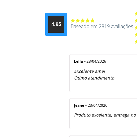
A
4.95
d
Baseado em 2819 avaliações
Avaliação
A
4.9514012061015
4
A
de 5
3
A
2
A
5
1
d
5
Leila
–
28/04/2026
Excelente amei
Ótimo atendimento
Jeane
–
23/04/2026
Produto excelente, entrega no