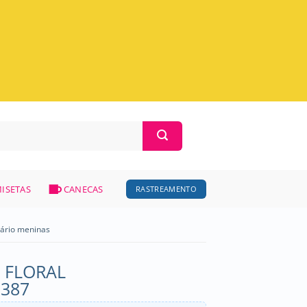
ISETAS
CANECAS
RASTREAMENTO
sário meninas
L FLORAL
2387