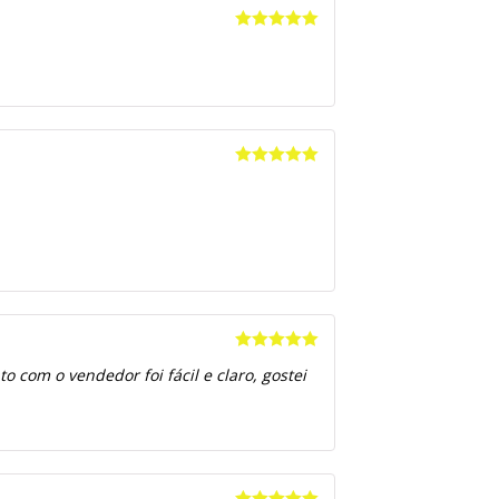
Avaliação
5
de 5
Avaliação
5
de 5
Avaliação
5
 com o vendedor foi fácil e claro, gostei
de 5