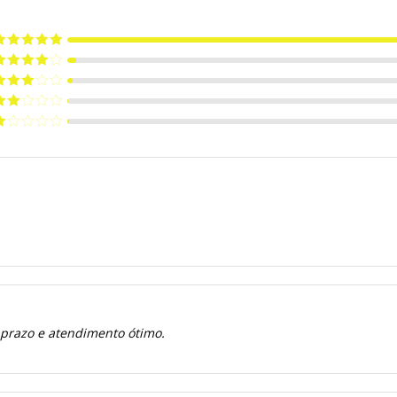
valiação
5
e 5
valiação
de 5
valiação
de 5
valiação
de
valiação
e
 prazo e atendimento ótimo.