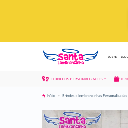
Skip
to
content
SOBRE
BLO
CHINELOS PERSONALIZADOS
BRI
»
Início
Brindes e lembrancinhas Personalizadas