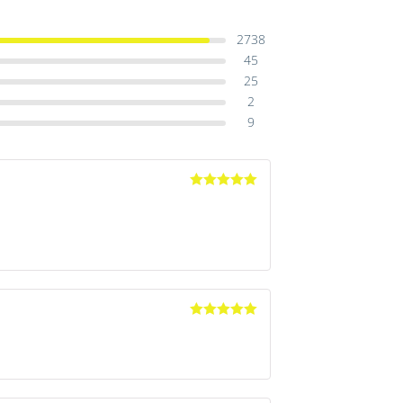
2738
45
25
2
9
Avaliação
5
de 5
Avaliação
5
de 5