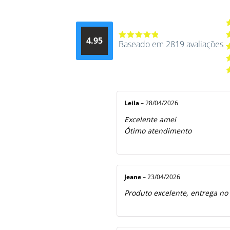
A
4.95
d
Baseado em 2819 avaliações
Avaliação
A
4.9514012061015
4
A
de 5
3
A
2
A
5
1
d
5
Leila
–
28/04/2026
Excelente amei
Ótimo atendimento
Jeane
–
23/04/2026
Produto excelente, entrega no