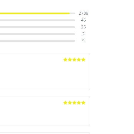
2738
45
25
2
9
Avaliação
5
de 5
Avaliação
5
de 5