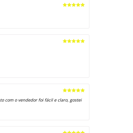
Avaliação
5
de 5
Avaliação
5
de 5
Avaliação
5
 com o vendedor foi fácil e claro, gostei
de 5