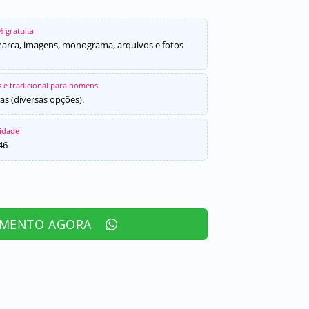
% gratuita
marca, imagens, monograma, arquivos e fotos
 e tradicional para homens.
as (diversas opções).
sidade
46
AMENTO AGORA