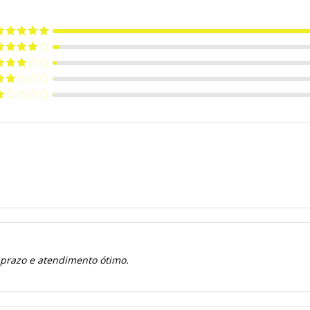
valiação
5
e 5
valiação
de 5
valiação
de 5
valiação
de
valiação
e
 prazo e atendimento ótimo.