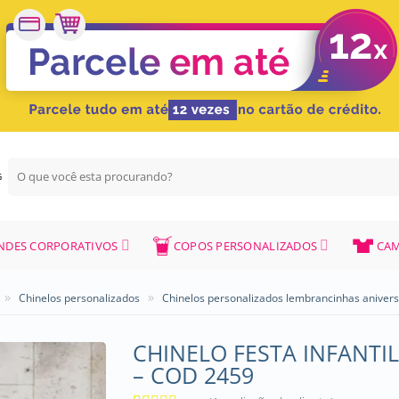
Pesquisar
G
por:
NDES CORPORATIVOS
COPOS PERSONALIZADOS
CAM
»
»
Chinelos personalizados
Chinelos personalizados lembrancinhas aniver
CHINELO FESTA INFANTI
– COD 2459