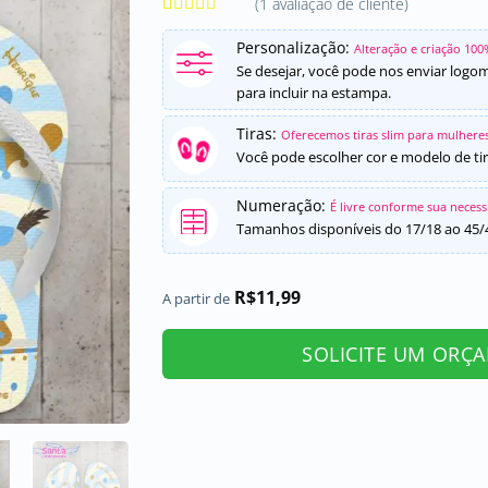
(
1
avaliação de cliente)
Avaliado
1
como
5
de
Personalização:
Alteração e criação 100
5, com
Se desejar, você pode nos enviar logo
baseado em
para incluir na estampa.
avaliação de
cliente
Tiras:
Oferecemos tiras slim para mulheres
Você pode escolher cor e modelo de tir
Numeração:
É livre conforme sua neces
Tamanhos disponíveis do 17/18 ao 45/
R$
11,99
A partir de
SOLICITE UM ORÇ