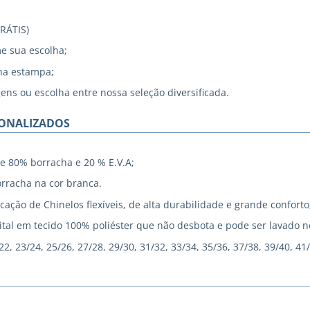
GRÁTIS)
me sua escolha;
na estampa;
gens ou escolha entre nossa seleção diversificada.
SONALIZADOS
e 80% borracha e 20 % E.V.A;
rracha na cor branca.
cação de Chinelos flexíveis, de alta durabilidade e grande conforto
tal em tecido 100% poliéster que não desbota e pode ser lavado 
, 23/24, 25/26, 27/28, 29/30, 31/32, 33/34, 35/36, 37/38, 39/40, 41