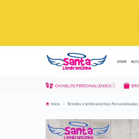
Skip
to
content
SOBRE
BLO
CHINELOS PERSONALIZADOS
BRI
»
Início
Brindes e lembrancinhas Personalizadas