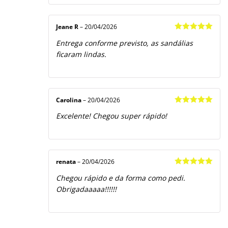
Jeane R
–
20/04/2026
Avaliação
5
Entrega conforme previsto, as sandálias
de 5
ficaram lindas.
Carolina
–
20/04/2026
Avaliação
5
Excelente! Chegou super rápido!
de 5
renata
–
20/04/2026
Avaliação
5
Chegou rápido e da forma como pedi.
de 5
Obrigadaaaaa!!!!!!