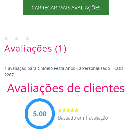
CARREGAR MAIS AVALIAÇÕES
Avaliações (1)
1 avaliação para
Chinelo Festa Anos 60 Personalizado – COD
2267
Avaliações de clientes
5.00
Avaliação
Baseado em 1 avaliação
5.00
de 5