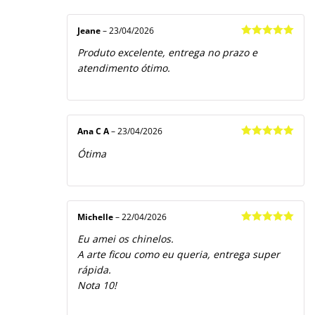
Jeane
–
23/04/2026
Avaliação
5
Produto excelente, entrega no prazo e
de 5
atendimento ótimo.
Ana C A
–
23/04/2026
Avaliação
5
Ótima
de 5
Michelle
–
22/04/2026
Avaliação
5
Eu amei os chinelos.
de 5
A arte ficou como eu queria, entrega super
rápida.
Nota 10!