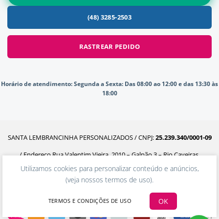
(48) 3285-2503
RASTREAR PEDIDO
Horário de atendimento:
Segunda a Sexta: Das 08:00 ao 12:00 e das 13:30 às
18:00
SANTA LEMBRANCINHA PERSONALIZADOS / CNPJ:
25.239.340/0001-09
/ Endereço Rua Valentim Vieira, 2010 – Galpão 3 – Rio Caveiras,
Utilizamos cookies para personalizar conteúdo e anúncios,
Biguaçu – SC, 88160-302
(
veja nossos termos de uso
).
OK
TERMOS E CONDIÇÕES DE USO