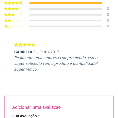
1
0
Avaliação
5
de 5
0
Avaliação
4
de 5
0
Avaliação
3
de 5
0
Avaliação
2
de
Avaliação
5
1
de
5
Avaliação
5
GABRIELA S
–
31/01/2017
de 5
Realmente uma empresa comprometida, estou
super satisfeita com o produto e pontualidade!
super indico.
Adicionar uma avaliação
Sua avaliação
*