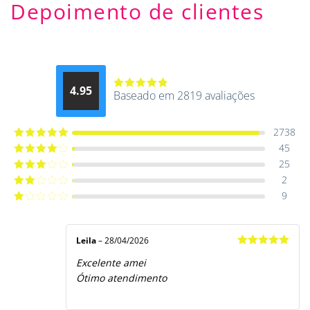
Depoimento de clientes
4.95
Baseado em 2819 avaliações
Avaliação
4.9514012061015
de 5
2738
45
Avaliação
5
de 5
25
Avaliação
4
de 5
2
Avaliação
3
de 5
9
Avaliação
2
de
Avaliação
5
1
de
5
Leila
–
28/04/2026
Avaliação
5
Excelente amei
de 5
Ótimo atendimento