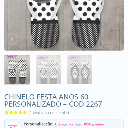
CHINELO FESTA ANOS 60
PERSONALIZADO – COD 2267
(
1
avaliação de cliente)
Avaliado
1
Personalização:
como
5
de
Alteração e criação 100% gratuita