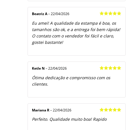
Beatriz A
–
22/04/2026
Avaliação
5
Eu amei! A qualidade da estampa é boa, os
de 5
tamanhos são ok, e a entrega foi bem rápida!
O contato com o vendedor foi fácil e claro,
gostei bastante!
Ketle N
–
22/04/2026
Avaliação
5
Ótima dedicação e compromisso com os
de 5
clientes.
Mariana R
–
22/04/2026
Avaliação
5
Perfeito. Qualidade muito boa! Rapido
de 5