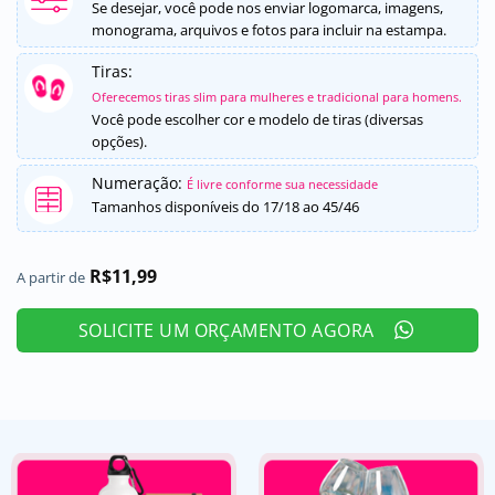
5, com
Se desejar, você pode nos enviar logomarca, imagens,
baseado em
monograma, arquivos e fotos para incluir na estampa.
avaliação
de cliente
Tiras:
Oferecemos tiras slim para mulheres e tradicional para homens.
Você pode escolher cor e modelo de tiras (diversas
opções).
Numeração:
É livre conforme sua necessidade
Tamanhos disponíveis do 17/18 ao 45/46
R$
11,99
A partir de
SOLICITE UM ORÇAMENTO AGORA