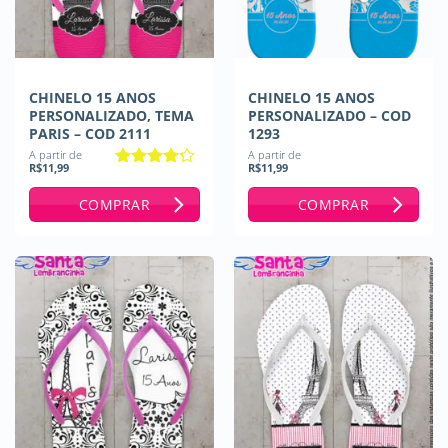
CHINELO 15 ANOS
CHINELO 15 ANOS
PERSONALIZADO, TEMA
PERSONALIZADO – COD
PARIS – COD 2111
1293
A partir de
A partir de
R$
11,99
R$
11,99
Avaliação
4
de 5
COMPRAR
COMPRAR