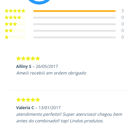
3
0
Avaliação
5
de 5
0
Avaliação
4
de 5
0
Avaliação
3
de 5
0
Avaliação
2
de
Avaliação
5
1
de
5
Avaliação
5
Alliny S
–
26/05/2017
de 5
Ameiii recebiii em ordem obrigado
Avaliação
5
Valeria C
–
13/01/2017
de 5
atendimento perfeito!! Super atencioso! chegou bem
antes do combinado!! top! Lindos produtos.