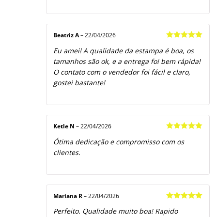
Beatriz A
–
22/04/2026
Avaliação
5
Eu amei! A qualidade da estampa é boa, os
de 5
tamanhos são ok, e a entrega foi bem rápida!
O contato com o vendedor foi fácil e claro,
gostei bastante!
Ketle N
–
22/04/2026
Avaliação
5
Ótima dedicação e compromisso com os
de 5
clientes.
Mariana R
–
22/04/2026
Avaliação
5
Perfeito. Qualidade muito boa! Rapido
de 5