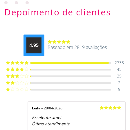
Depoimento de clientes
4.95
Baseado em 2819 avaliações
Avaliação
4.9514012061015
de 5
2738
45
Avaliação
5
de 5
25
Avaliação
4
de 5
2
Avaliação
3
de 5
9
Avaliação
2
de
Avaliação
5
1
de
5
Leila
–
28/04/2026
Avaliação
5
Excelente amei
de 5
Ótimo atendimento