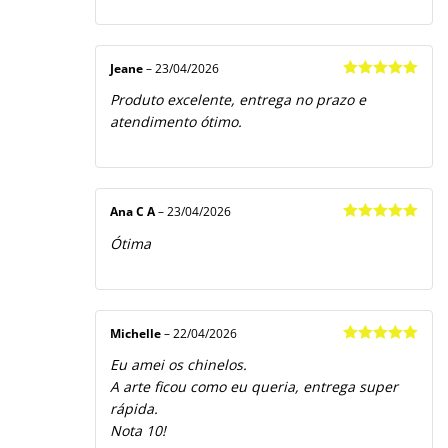
Jeane
–
23/04/2026
Avaliação
5
Produto excelente, entrega no prazo e
de 5
atendimento ótimo.
Ana C A
–
23/04/2026
Avaliação
5
Ótima
de 5
Michelle
–
22/04/2026
Avaliação
5
Eu amei os chinelos.
de 5
A arte ficou como eu queria, entrega super
rápida.
Nota 10!