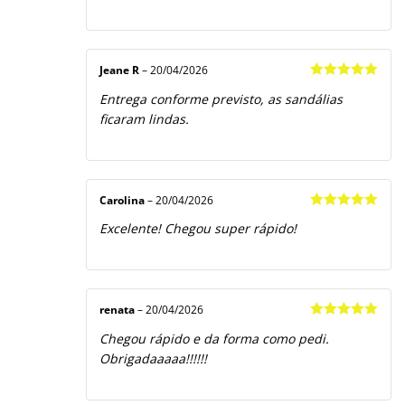
Jeane R
–
20/04/2026
Avaliação
5
Entrega conforme previsto, as sandálias
de 5
ficaram lindas.
Carolina
–
20/04/2026
Avaliação
5
Excelente! Chegou super rápido!
de 5
renata
–
20/04/2026
Avaliação
5
Chegou rápido e da forma como pedi.
de 5
Obrigadaaaaa!!!!!!