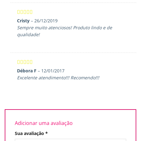
Avaliação
5
Cristy
–
26/12/2019
de 5
Sempre muito atenciosos! Produto lindo e de
qualidade!
Avaliação
5
Débora F
–
12/01/2017
de 5
Excelente atendimento!!! Recomendo!!!
Adicionar uma avaliação
Sua avaliação
*