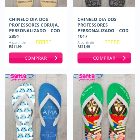
CHINELO DIA DOS
CHINELO DIA DOS
PROFESSORES CORUJA,
PROFESSORES
PERSONALIZADO – COD
PERSONALIZADO – COD
2891
1017
A partir de
A partir de
R$
11,99
R$
11,99
Avaliação
5
Avaliação
5
de 5
de 5
COMPRAR
COMPRAR