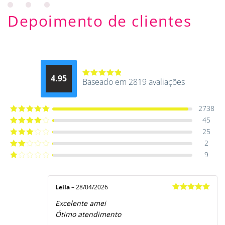
Depoimento de clientes
4.95
Baseado em 2819 avaliações
Avaliação
4.9514012061015
de 5
2738
45
Avaliação
5
de 5
25
Avaliação
4
de 5
2
Avaliação
3
de 5
9
Avaliação
2
de
Avaliação
5
1
de
5
Leila
–
28/04/2026
Avaliação
5
Excelente amei
de 5
Ótimo atendimento