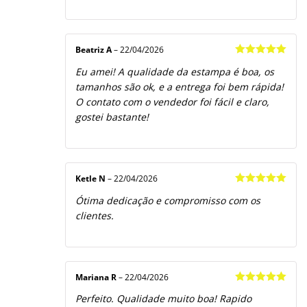
Beatriz A
–
22/04/2026
Avaliação
5
Eu amei! A qualidade da estampa é boa, os
de 5
tamanhos são ok, e a entrega foi bem rápida!
O contato com o vendedor foi fácil e claro,
gostei bastante!
Ketle N
–
22/04/2026
Avaliação
5
Ótima dedicação e compromisso com os
de 5
clientes.
Mariana R
–
22/04/2026
Avaliação
5
Perfeito. Qualidade muito boa! Rapido
de 5