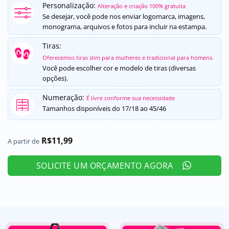
Personalização:
como
5
de
Alteração e criação 100% gratuita
5, com
Se desejar, você pode nos enviar logomarca, imagens,
baseado em
monograma, arquivos e fotos para incluir na estampa.
avaliações
de clientes
Tiras:
Oferecemos tiras slim para mulheres e tradicional para homens.
Você pode escolher cor e modelo de tiras (diversas
opções).
Numeração:
É livre conforme sua necessidade
Tamanhos disponíveis do 17/18 ao 45/46
R$
11,99
A partir de
SOLICITE UM ORÇAMENTO AGORA