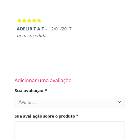
Avaliação
5
ADELIR T A T
–
12/01/2017
de 5
bem sucedida
Adicionar uma avaliação
Sua avaliação
*
Sua avaliação sobre o produto
*