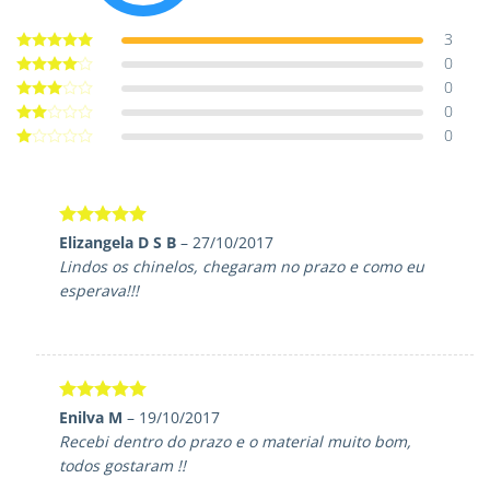
3
0
Avaliação
5
de 5
0
Avaliação
4
de 5
0
Avaliação
3
de 5
0
Avaliação
2
de
Avaliação
5
1
de
5
Avaliação
5
Elizangela D S B
–
27/10/2017
de 5
Lindos os chinelos, chegaram no prazo e como eu
esperava!!!
Avaliação
5
Enilva M
–
19/10/2017
de 5
Recebi dentro do prazo e o material muito bom,
todos gostaram !!