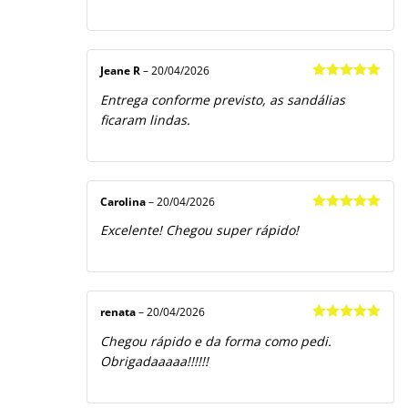
Jeane R
–
20/04/2026
Avaliação
5
Entrega conforme previsto, as sandálias
de 5
ficaram lindas.
Carolina
–
20/04/2026
Avaliação
5
Excelente! Chegou super rápido!
de 5
renata
–
20/04/2026
Avaliação
5
Chegou rápido e da forma como pedi.
de 5
Obrigadaaaaa!!!!!!