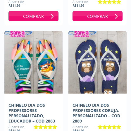
A partir de
A partir de
R$
11,99
R$
11,99
Avaliação
5
de 5
COMPRAR
COMPRAR
CHINELO DIA DOS
CHINELO DIA DOS
PROFESSORES
PROFESSORES CORUJA,
PERSONALIZADO,
PERSONALIZADO – COD
EDUCADOR – COD 2883
2889
A partir de
A partir de
R$
11,99
R$
11,99