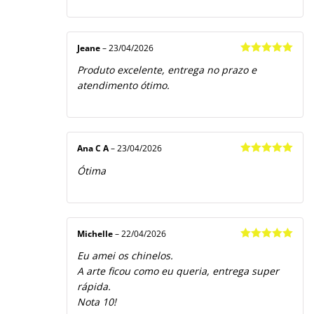
Jeane
–
23/04/2026
Avaliação
5
Produto excelente, entrega no prazo e
de 5
atendimento ótimo.
Ana C A
–
23/04/2026
Avaliação
5
Ótima
de 5
Michelle
–
22/04/2026
Avaliação
5
Eu amei os chinelos.
de 5
A arte ficou como eu queria, entrega super
rápida.
Nota 10!