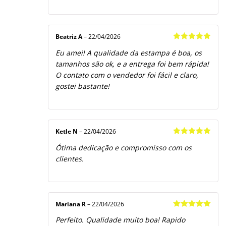
Beatriz A
–
22/04/2026
Avaliação
5
Eu amei! A qualidade da estampa é boa, os
de 5
tamanhos são ok, e a entrega foi bem rápida!
O contato com o vendedor foi fácil e claro,
gostei bastante!
Ketle N
–
22/04/2026
Avaliação
5
Ótima dedicação e compromisso com os
de 5
clientes.
Mariana R
–
22/04/2026
Avaliação
5
Perfeito. Qualidade muito boa! Rapido
de 5