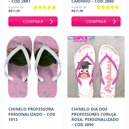
– COD 2887
CARINHO – COD 2880
A partir de
A partir de
R$
11,99
R$
11,99
Avaliação
5
Avaliação
5
de 5
de 5
COMPRAR
COMPRAR
CHINELO PROFESSORA
CHINELO DIA DOS
PERSONALIZADO – COD
PROFESSORES CORUJA
1013
ROSA, PERSONALIZADO
– COD 2890