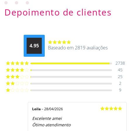
Depoimento de clientes
4.95
Baseado em 2819 avaliações
Avaliação
4.9514012061015
de 5
2738
45
Avaliação
5
de 5
25
Avaliação
4
de 5
2
Avaliação
3
de 5
9
Avaliação
2
de
Avaliação
5
1
de
5
Leila
–
28/04/2026
Avaliação
5
Excelente amei
de 5
Ótimo atendimento