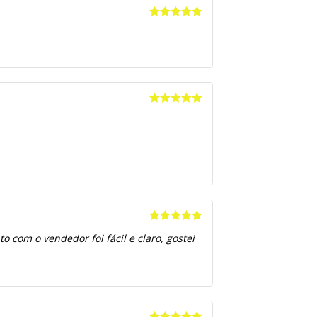
Avaliação
5
de 5
Avaliação
5
de 5
Avaliação
5
 com o vendedor foi fácil e claro, gostei
de 5