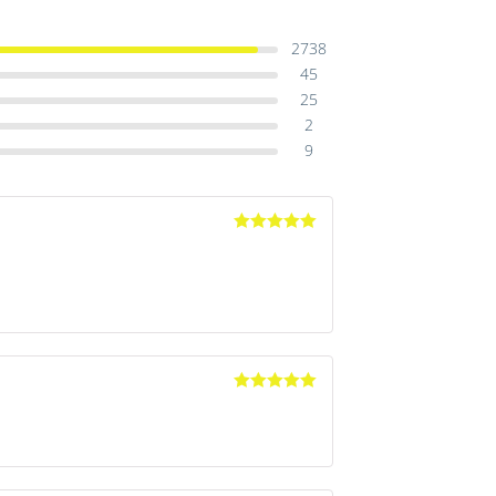
2738
45
25
2
9
Avaliação
5
de 5
Avaliação
5
de 5