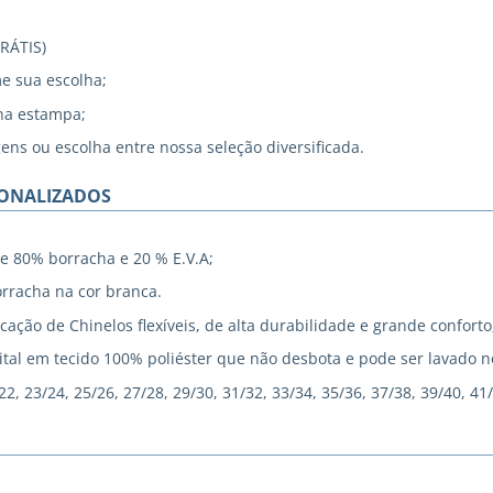
GRÁTIS)
me sua escolha;
na estampa;
gens ou escolha entre nossa seleção diversificada.
SONALIZADOS
e 80% borracha e 20 % E.V.A;
rracha na cor branca.
cação de Chinelos flexíveis, de alta durabilidade e grande conforto
tal em tecido 100% poliéster que não desbota e pode ser lavado 
, 23/24, 25/26, 27/28, 29/30, 31/32, 33/34, 35/36, 37/38, 39/40, 41