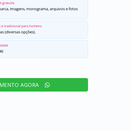
% gratuita
marca, imagens, monograma, arquivos e fotos
 e tradicional para homens.
as (diversas opções).
sidade
46
AMENTO AGORA