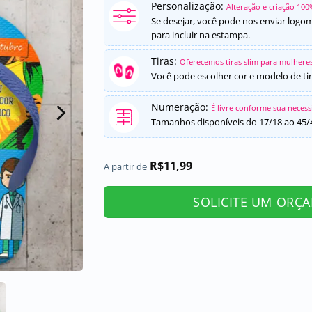
Personalização:
Alteração e criação 100
Se desejar, você pode nos enviar logo
para incluir na estampa.
Tiras:
Oferecemos tiras slim para mulheres
Você pode escolher cor e modelo de tir
Numeração:
É livre conforme sua neces
Tamanhos disponíveis do 17/18 ao 45/
R$
11,99
A partir de
SOLICITE UM ORÇ