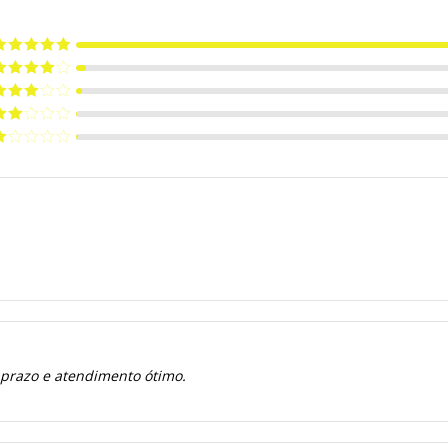
valiação
5
e 5
valiação
de 5
valiação
de 5
valiação
de
valiação
e
 prazo e atendimento ótimo.