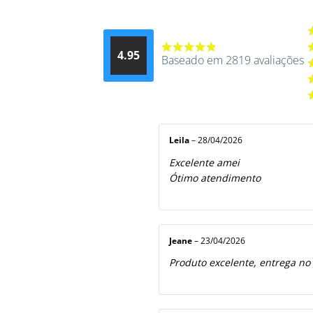
A
4.95
d
Baseado em 2819 avaliações
Avaliação
A
4.9514012061015
4
A
de 5
3
A
2
A
5
1
d
5
Leila
–
28/04/2026
Excelente amei
Ótimo atendimento
Jeane
–
23/04/2026
Produto excelente, entrega no