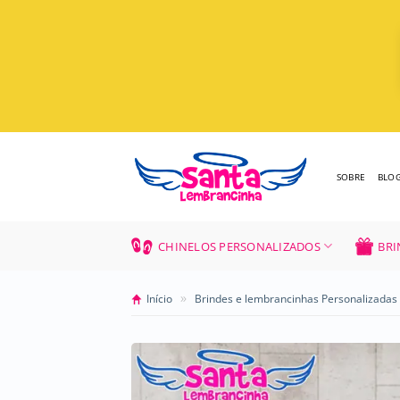
Skip
to
content
SOBRE
BLO
CHINELOS PERSONALIZADOS
BRI
»
Início
Brindes e lembrancinhas Personalizadas